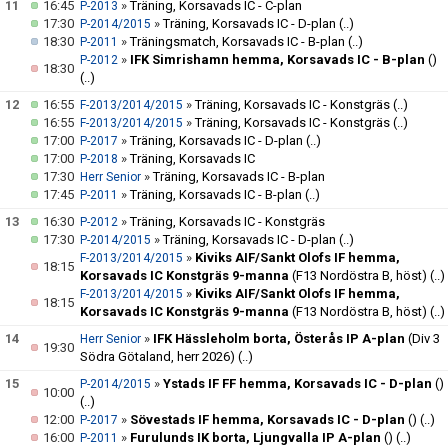
11
16:45
»
Träning, Korsavads IC - C-plan
P-2013
17:30
»
Träning, Korsavads IC - D-plan
(..)
P-2014/2015
18:30
»
Träningsmatch, Korsavads IC - B-plan
(..)
P-2011
»
IFK Simrishamn hemma, Korsavads IC - B-plan
()
P-2012
18:30
(..)
12
16:55
»
Träning, Korsavads IC - Konstgräs
(..)
F-2013/2014/2015
16:55
»
Träning, Korsavads IC - Konstgräs
(..)
F-2013/2014/2015
17:00
»
Träning, Korsavads IC - D-plan
(..)
P-2017
17:00
»
Träning, Korsavads IC
P-2018
17:30
»
Träning, Korsavads IC - B-plan
Herr Senior
17:45
»
Träning, Korsavads IC - B-plan
(..)
P-2011
13
16:30
»
Träning, Korsavads IC - Konstgräs
P-2012
17:30
»
Träning, Korsavads IC - D-plan
(..)
P-2014/2015
»
Kiviks AIF/Sankt Olofs IF hemma,
F-2013/2014/2015
18:15
Korsavads IC Konstgräs 9-manna
(F13 Nordöstra B, höst)
(..)
»
Kiviks AIF/Sankt Olofs IF hemma,
F-2013/2014/2015
18:15
Korsavads IC Konstgräs 9-manna
(F13 Nordöstra B, höst)
(..)
14
»
IFK Hässleholm borta, Österås IP A-plan
(Div 3
Herr Senior
19:30
Södra Götaland, herr 2026)
(..)
15
»
Ystads IF FF hemma, Korsavads IC - D-plan
()
P-2014/2015
10:00
(..)
12:00
»
Sövestads IF hemma, Korsavads IC - D-plan
()
(..)
P-2017
16:00
»
Furulunds IK borta, Ljungvalla IP A-plan
()
(..)
P-2011