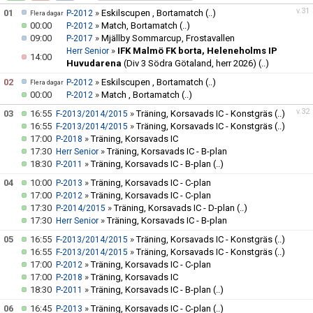
STYRELSE & KANSLI
v.31
01
»
Eskilscupen , Bortamatch
(..)
P-2012
Flera dagar
00:00
»
Match, Bortamatch
(..)
P-2012
SUCKARNAS GÅNG
09:00
»
Mjällby Sommarcup, Frostavallen
P-2017
»
IFK Malmö FK borta, Heleneholms IP
Herr Senior
14:00
Huvudarena
(Div 3 Södra Götaland, herr 2026)
(..)
KAMRATCUPEN
02
»
Eskilscupen , Bortamatch
(..)
P-2012
Flera dagar
00:00
»
Match , Bortamatch
(..)
P-2012
SHOP
v.32
03
16:55
»
Träning, Korsavads IC - Konstgräs
(..)
F-2013/2014/2015
16:55
»
Träning, Korsavads IC - Konstgräs
(..)
F-2013/2014/2015
SPONSORER
17:00
»
Träning, Korsavads IC
P-2018
17:30
»
Träning, Korsavads IC - B-plan
Herr Senior
NIU YSTAD GYMNASIUM
18:30
»
Träning, Korsavads IC - B-plan
(..)
P-2011
04
10:00
»
Träning, Korsavads IC - C-plan
P-2013
17:00
»
Träning, Korsavads IC - C-plan
P-2012
17:30
»
Träning, Korsavads IC - D-plan
(..)
P-2014/2015
17:30
»
Träning, Korsavads IC - B-plan
Herr Senior
05
16:55
»
Träning, Korsavads IC - Konstgräs
(..)
F-2013/2014/2015
16:55
»
Träning, Korsavads IC - Konstgräs
(..)
F-2013/2014/2015
17:00
»
Träning, Korsavads IC - C-plan
P-2012
17:00
»
Träning, Korsavads IC
P-2018
18:30
»
Träning, Korsavads IC - B-plan
(..)
P-2011
06
16:45
»
Träning, Korsavads IC - C-plan
(..)
P-2013