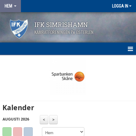
HEM
LOGGA IN
IFK SIMRISHAMN
KAMRATFÖRENINGEN PÅ ÖSTERLEN
HEM
NYHETER
KALENDER
OM KLUBBEN
Kalender
MATCHER
AUGUSTI 2026
KONTAKT