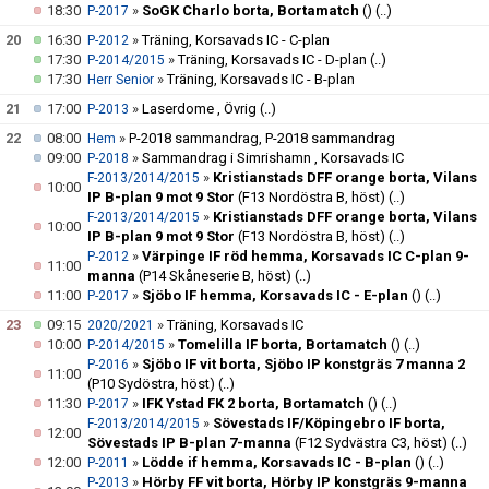
18:30
»
SoGK Charlo borta, Bortamatch
()
(..)
P-2017
20
16:30
»
Träning, Korsavads IC - C-plan
P-2012
17:30
»
Träning, Korsavads IC - D-plan
(..)
P-2014/2015
17:30
»
Träning, Korsavads IC - B-plan
Herr Senior
21
17:00
»
Laserdome , Övrig
(..)
P-2013
22
08:00
»
P-2018 sammandrag, P-2018 sammandrag
Hem
09:00
»
Sammandrag i Simrishamn , Korsavads IC
P-2018
»
Kristianstads DFF orange borta, Vilans
F-2013/2014/2015
10:00
IP B-plan 9 mot 9 Stor
(F13 Nordöstra B, höst)
(..)
»
Kristianstads DFF orange borta, Vilans
F-2013/2014/2015
10:00
IP B-plan 9 mot 9 Stor
(F13 Nordöstra B, höst)
(..)
»
Värpinge IF röd hemma, Korsavads IC C-plan 9-
P-2012
11:00
manna
(P14 Skåneserie B, höst)
(..)
11:00
»
Sjöbo IF hemma, Korsavads IC - E-plan
()
(..)
P-2017
23
09:15
»
Träning, Korsavads IC
2020/2021
10:00
»
Tomelilla IF borta, Bortamatch
()
(..)
P-2014/2015
»
Sjöbo IF vit borta, Sjöbo IP konstgräs 7 manna 2
P-2016
11:00
(P10 Sydöstra, höst)
(..)
11:30
»
IFK Ystad FK 2 borta, Bortamatch
()
(..)
P-2017
»
Sövestads IF/Köpingebro IF borta,
F-2013/2014/2015
12:00
Sövestads IP B-plan 7-manna
(F12 Sydvästra C3, höst)
(..)
12:00
»
Lödde if hemma, Korsavads IC - B-plan
()
(..)
P-2011
»
Hörby FF vit borta, Hörby IP konstgräs 9-manna
P-2013