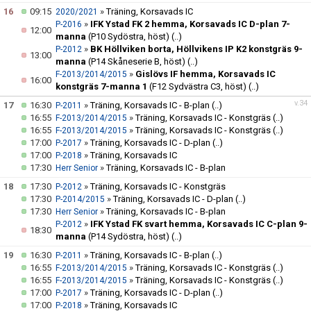
16
09:15
»
Träning, Korsavads IC
2020/2021
»
IFK Ystad FK 2 hemma, Korsavads IC D-plan 7-
P-2016
12:00
manna
(P10 Sydöstra, höst)
(..)
»
BK Höllviken borta, Höllvikens IP K2 konstgräs 9-
P-2012
13:00
manna
(P14 Skåneserie B, höst)
(..)
»
Gislövs IF hemma, Korsavads IC
F-2013/2014/2015
16:00
konstgräs 7-manna 1
(F12 Sydvästra C3, höst)
(..)
v.34
17
16:30
»
Träning, Korsavads IC - B-plan
(..)
P-2011
16:55
»
Träning, Korsavads IC - Konstgräs
(..)
F-2013/2014/2015
16:55
»
Träning, Korsavads IC - Konstgräs
(..)
F-2013/2014/2015
17:00
»
Träning, Korsavads IC - D-plan
(..)
P-2017
17:00
»
Träning, Korsavads IC
P-2018
17:30
»
Träning, Korsavads IC - B-plan
Herr Senior
18
17:30
»
Träning, Korsavads IC - Konstgräs
P-2012
17:30
»
Träning, Korsavads IC - D-plan
(..)
P-2014/2015
17:30
»
Träning, Korsavads IC - B-plan
Herr Senior
»
IFK Ystad FK svart hemma, Korsavads IC C-plan 9-
P-2012
18:30
manna
(P14 Sydöstra, höst)
(..)
19
16:30
»
Träning, Korsavads IC - B-plan
(..)
P-2011
16:55
»
Träning, Korsavads IC - Konstgräs
(..)
F-2013/2014/2015
16:55
»
Träning, Korsavads IC - Konstgräs
(..)
F-2013/2014/2015
17:00
»
Träning, Korsavads IC - D-plan
(..)
P-2017
17:00
»
Träning, Korsavads IC
P-2018