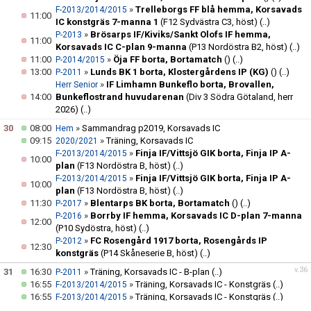
»
Trelleborgs FF blå hemma, Korsavads
F-2013/2014/2015
11:00
IC konstgräs 7-manna 1
(F12 Sydvästra C3, höst)
(..)
»
Brösarps IF/Kiviks/Sankt Olofs IF hemma,
P-2013
11:00
Korsavads IC C-plan 9-manna
(P13 Nordöstra B2, höst)
(..)
11:00
»
Öja FF borta, Bortamatch
()
(..)
P-2014/2015
13:00
»
Lunds BK 1 borta, Klostergårdens IP (KG)
()
(..)
P-2011
»
IF Limhamn Bunkeflo borta, Brovallen,
Herr Senior
14:00
Bunkeflostrand huvudarenan
(Div 3 Södra Götaland, herr
2026)
(..)
30
08:00
»
Sammandrag p2019, Korsavads IC
Hem
09:15
»
Träning, Korsavads IC
2020/2021
»
Finja IF/Vittsjö GIK borta, Finja IP A-
F-2013/2014/2015
10:00
plan
(F13 Nordöstra B, höst)
(..)
»
Finja IF/Vittsjö GIK borta, Finja IP A-
F-2013/2014/2015
10:00
plan
(F13 Nordöstra B, höst)
(..)
11:30
»
Blentarps BK borta, Bortamatch
()
(..)
P-2017
»
Borrby IF hemma, Korsavads IC D-plan 7-manna
P-2016
12:00
(P10 Sydöstra, höst)
(..)
»
FC Rosengård 1917 borta, Rosengårds IP
P-2012
12:30
konstgräs
(P14 Skåneserie B, höst)
(..)
v.36
31
16:30
»
Träning, Korsavads IC - B-plan
(..)
P-2011
16:55
»
Träning, Korsavads IC - Konstgräs
(..)
F-2013/2014/2015
16:55
»
Träning, Korsavads IC - Konstgräs
(..)
F-2013/2014/2015
17:00
»
Träning, Korsavads IC - D-plan
(..)
P-2017