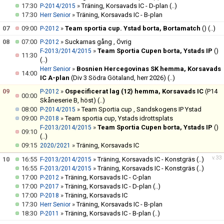
17:30
»
Träning, Korsavads IC - D-plan
(..)
P-2014/2015
17:30
»
Träning, Korsavads IC - B-plan
Herr Senior
07
09:00
»
Team sportia cup. Ystad borta, Bortamatch
()
(..)
P-2012
08
07:00
»
Suckarnas gång , Övrig
P-2012
»
Team Sportia Cupen borta, Ystads IP
()
F-2013/2014/2015
11:30
(..)
»
Bosnien Hercegovinas SK hemma, Korsavads
Herr Senior
14:00
IC A-plan
(Div 3 Södra Götaland, herr 2026)
(..)
09
»
Ospecificerat lag (12) hemma, Korsavads IC
(P14
P-2012
00:00
Skåneserie B, höst)
(..)
08:00
»
Team Sportia cup , Sandskogens IP Ystad
P-2014/2015
09:00
»
Team sportia cup, Ystads idrottsplats
P-2018
»
Team Sportia Cupen borta, Ystads IP
()
F-2013/2014/2015
09:10
(..)
09:15
»
Träning, Korsavads IC
2020/2021
v.33
10
16:55
»
Träning, Korsavads IC - Konstgräs
(..)
F-2013/2014/2015
16:55
»
Träning, Korsavads IC - Konstgräs
(..)
F-2013/2014/2015
17:00
»
Träning, Korsavads IC - C-plan
P-2012
17:00
»
Träning, Korsavads IC - D-plan
(..)
P-2017
17:00
»
Träning, Korsavads IC
P-2018
17:30
»
Träning, Korsavads IC - B-plan
Herr Senior
18:30
»
Träning, Korsavads IC - B-plan
(..)
P-2011