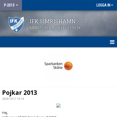
P-2013
LOGGA IN
IFK SIMRISHAMN
KAMRATFÖRENINGEN PÅ ÖSTERLEN
P2013
HEM
NYHETER
KALENDER
MATCHER
Pojkar 2013
TRUPPEN
2024-10-17 16:14
BILDGALLERI
Hej,