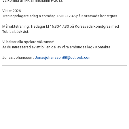
Välkomna till IFK Simrishamn P-2013.
DOKUMENT
Vinter 2026
Träningsdagar tisdag & torsdag 16:30-17:45 på Korsavads konstgräs.
Målvaktsträning: Tisdagar kl 16:30-17:30 på Korsavads konstgräs med
Tobias Lövkvist.
Vi hälsar alla spelare välkomna!
Är du intresserad av att bli en del av våra ambitiösa lag? Kontakta
Jonas Johansson :
Jonasjohansson88@outlook.com