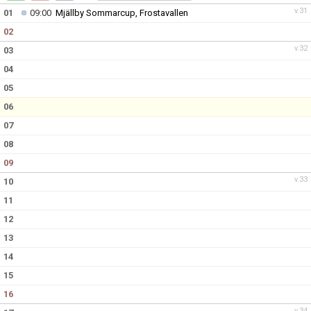
DOKUMENT
v.31
01
09:00
Mjällby Sommarcup, Frostavallen
02
KONTAKT
v.32
03
04
05
06
07
08
09
v.33
10
11
12
13
14
15
16
v.34