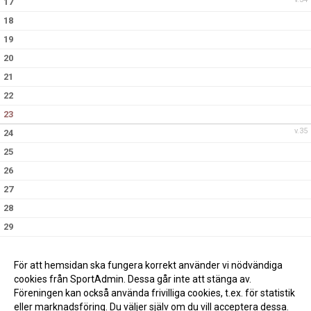
17
18
19
20
21
22
23
v.35
24
25
26
27
28
29
30
v.36
31
För att hemsidan ska fungera korrekt använder vi nödvändiga
cookies från SportAdmin. Dessa går inte att stänga av.
Föreningen kan också använda frivilliga cookies, t.ex. för statistik
eller marknadsföring. Du väljer själv om du vill acceptera dessa.