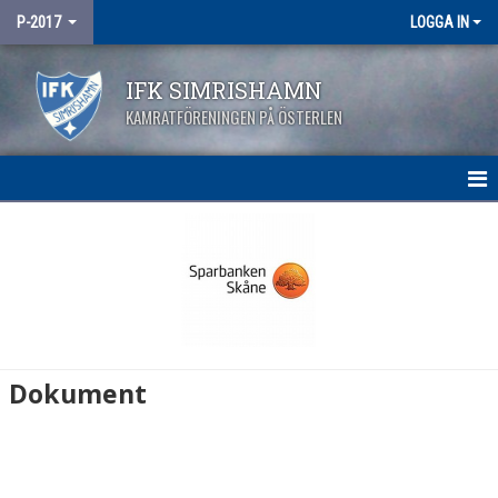
P-2017
LOGGA IN
IFK SIMRISHAMN
KAMRATFÖRENINGEN PÅ ÖSTERLEN
HEM
NYHETER
KALENDER
MATCHER
Dokument
TRUPPEN
BILDGALLERI