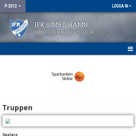
P-2012
LOGGA IN
IFK SIMRISHAMN
KAMRATFÖRENINGEN PÅ ÖSTERLEN
P2012
HEM
NYHETER
KALENDER
MATCHER
Truppen
TRUPPEN
BILDGALLERI
Spelare