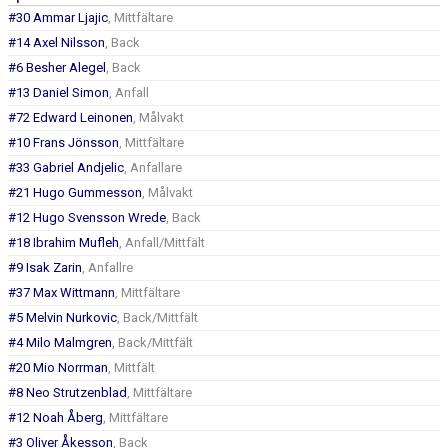
DOKUMENT
#30 Ammar Ljajic
, Mittfältare
#14 Axel Nilsson
, Back
#6 Besher Alegel
, Back
#13 Daniel Simon
, Anfall
#72 Edward Leinonen
, Målvakt
#10 Frans Jönsson
, Mittfältare
#33 Gabriel Andjelic
, Anfallare
#21 Hugo Gummesson
, Målvakt
#12 Hugo Svensson Wrede
, Back
#18 Ibrahim Mufleh
, Anfall/Mittfält
#9 Isak Zarin
, Anfallre
#37 Max Wittmann
, Mittfältare
#5 Melvin Nurkovic
, Back/Mittfält
#4 Milo Malmgren
, Back/Mittfält
#20 Mio Norrman
, Mittfält
#8 Neo Strutzenblad
, Mittfältare
#12 Noah Åberg
, Mittfältare
#3 Oliver Åkesson
, Back