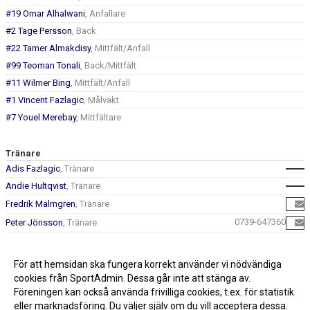
#19 Omar Alhalwani
, Anfallare
#2 Tage Persson
, Back
#22 Tamer Almakdisy
, Mittfält/Anfall
#99 Teoman Tonali
, Back/Mittfält
#11 Wilmer Bing
, Mittfält/Anfall
#1 Vincent Fazlagic
, Målvakt
#7 Youel Merebay
, Mittfältare
Tränare
Adis Fazlagic
, Tränare
Andie Hultqvist
, Tränare
Fredrik Malmgren
, Tränare
0739-647360
Peter Jönsson
, Tränare
Peter Wittmann
Tesfalem Russom Gebremlak
, Tränare
För att hemsidan ska fungera korrekt använder vi nödvändiga
cookies från SportAdmin. Dessa går inte att stänga av.
Föreningen kan också använda frivilliga cookies, t.ex. för statistik
eller marknadsföring. Du väljer själv om du vill acceptera dessa.