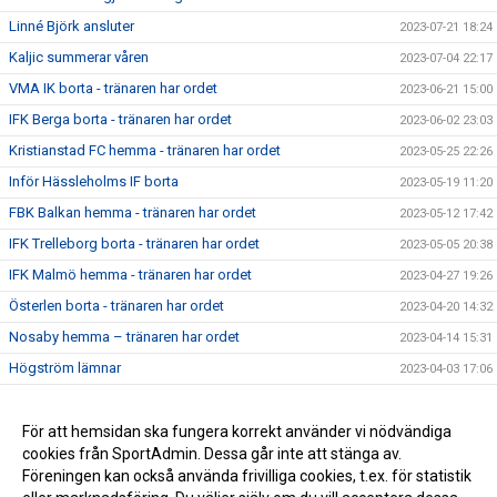
Linné Björk ansluter
2023-07-21 18:24
Kaljic summerar våren
2023-07-04 22:17
VMA IK borta - tränaren har ordet
2023-06-21 15:00
IFK Berga borta - tränaren har ordet
2023-06-02 23:03
Kristianstad FC hemma - tränaren har ordet
2023-05-25 22:26
Inför Hässleholms IF borta
2023-05-19 11:20
FBK Balkan hemma - tränaren har ordet
2023-05-12 17:42
IFK Trelleborg borta - tränaren har ordet
2023-05-05 20:38
IFK Malmö hemma - tränaren har ordet
2023-04-27 19:26
Österlen borta - tränaren har ordet
2023-04-20 14:32
Nosaby hemma – tränaren har ordet
2023-04-14 15:31
Högström lämnar
2023-04-03 17:06
Premiärveckan är i gång - tränaren har ordet
2023-03-28 15:05
För att hemsidan ska fungera korrekt använder vi nödvändiga
2021-09-13 20:58
cookies från SportAdmin. Dessa går inte att stänga av.
2021-09-09 16:37
Föreningen kan också använda frivilliga cookies, t.ex. för statistik