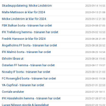
Skadeuppdatering: Micke Lindström
2023-09-14 14:55
Malte Mattisson är klar för 2024
2023-09-13 21:08
Micke Lindström är klar för 2024
2023-09-12 21:30
FBK Balkan borta - tränaren har ordet
2023-09-08 07:05
IFK Trelleborg hemma - tränaren har ordet
2023-09-02 10:53
Fredrik Hansson är klar för 2024
2023-08-28 21:49
Ängelholms FF borta - tränaren har ordet
2023-08-28 20:52
IFK Malmö borta - tränaren har ordet
2023-08-25 14:54
Ekholm lånas ut
2023-08-24 19:45
Österlen FF hemma - tränaren har ordet
2023-08-17 19:57
Nosaby IF borta - tränaren har ordet
2023-08-10 21:03
FC Rosengård borta - tränaren har ordet
2023-08-05 19:58
YA-Cupfinal - tränaren har ordet
2023-07-31 22:53
Corriale ansluter
2023-07-29 18:11
IFK Hässleholm hemma - tränaren har ordet
2023-07-28 07:10
Lucas Nilsson gjorde A-lagsdebut
2023-07-23 15:22