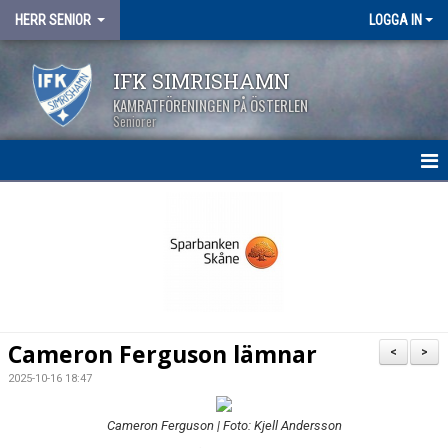
HERR SENIOR
LOGGA IN
IFK SIMRISHAMN
KAMRATFÖRENINGEN PÅ ÖSTERLEN
Seniorer
HEM
NYHETER
KALENDER
MATCHER
Cameron Ferguson lämnar
<
>
TRUPPEN
2025-10-16 18:47
BILDGALLERI
Cameron Ferguson | Foto: Kjell Andersson