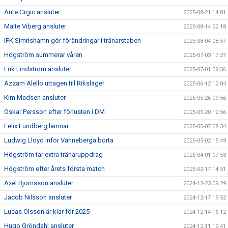
Ante Grgic ansluter
2025-08-21 14:01
Malte Viberg ansluter
2025-08-14 22:18
IFK Simrishamn gör förändringar i tränarstaben
2025-08-04 08:57
Högström summerar våren
2025-07-03 17:27
Erik Lindström ansluter
2025-07-01 09:56
Azzam Alello uttagen till Riksläger
2025-06-12 12:04
Kim Madsen ansluter
2025-05-26 09:56
Oskar Persson efter förlusten i DM
2025-05-20 12:56
Felix Lundberg lämnar
2025-05-07 08:34
Ludwig Lloyd inför Vanneberga borta
2025-05-02 15:49
Högström tar extra tränaruppdrag
2025-04-01 07:53
Högström efter årets första match
2025-02-17 14:51
Axel Björnsson ansluter
2024-12-23 09:29
Jacob Nilsson ansluter
2024-12-17 19:52
Lucas Olsson är klar för 2025
2024-12-14 16:12
Hugo Gröndahl ansluter
2024-12-11 19:41