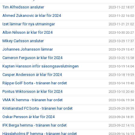
Tim Alfredsson ansluter
2023-11-22 18:07
Ahmed Zukanovic är klar för 2024
2023-11-22 16:02
Izet lämnar för nya utmaningar
2023-11-21 21:02
Albin Nilsson är klar för 2024
2023-10-30 20:27
Mikey Carlsson ansluter
2023-10-29 17:37
Johannes Johansson lämnar
2023-10-29 15:47
Cameron Ferguson är klar för 2024
2023-10-25 15:58
Kapten Hansson inför säsongsavslutningen
2023-10-19 14:04
Casper Andersson är klar för 2024
2023-10-18 19:59
Räppe GoIF borta - tränaren har ordet
2023-10-14 19:40
Pontus Wiktorsson är klar för 2024
2023-10-10 20:40
VMA IK hemma - tränaren har ordet
2023-10-06 19:34
Kristianstad FC borta - tränaren har ordet
2023-09-29 09:39
Oskar Persson är klar för 2024
2023-09-24 18:31
IFK Berga hemma - tränaren har ordet
2023-09-22 14:15
Hässleholms IF hemma - tränaren har ordet
2023-09-16 16:13