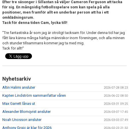
Efter tre säsonger i Sillastan så väljer Cameron Ferguson att tacka
DOKUMENT
för sig. En mångsidig fotbollsspelare som kan spela på alla
positioner, men framför allt en underbar person att ha i ett
omklädningsrum.
Tack för denna tiden Cam, lycka till!
"Tre fantastiska år som jag är otroligt tacksam för. Under denna tid har jag
fått lära känna många härliga människor inom föreningen, och alla minnen
och stunder tillsammans kommer jag ta med mig.
Tack för allt!"
Nyhetsarkiv
Altin Halimi ansluter
2026-07-28 08:23
Kapten Lindström sammanfattar våren
2026-06-22 08:50
Max Garrett lånas ut
2026-03-31 09:25
Alexander Blomqvist ansluter
2026-03-07 17:45
Noah Unosson ansluter
2026-03-03 07:49
Anthony Grgic är klar för 2026
2026-02-23 21:32