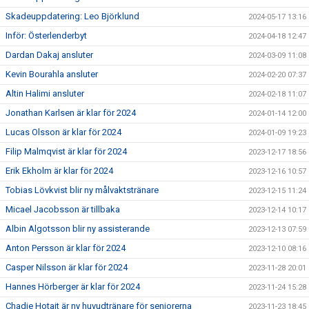
Skadeuppdatering: Leo Björklund
2024-05-17 13:16
Inför: Österlenderbyt
2024-04-18 12:47
Dardan Dakaj ansluter
2024-03-09 11:08
Kevin Bourahla ansluter
2024-02-20 07:37
Altin Halimi ansluter
2024-02-18 11:07
Jonathan Karlsen är klar för 2024
2024-01-14 12:00
Lucas Olsson är klar för 2024
2024-01-09 19:23
Filip Malmqvist är klar för 2024
2023-12-17 18:56
Erik Ekholm är klar för 2024
2023-12-16 10:57
Tobias Lövkvist blir ny målvaktstränare
2023-12-15 11:24
Micael Jacobsson är tillbaka
2023-12-14 10:17
Albin Algotsson blir ny assisterande
2023-12-13 07:59
Anton Persson är klar för 2024
2023-12-10 08:16
Casper Nilsson är klar för 2024
2023-11-28 20:01
Hannes Hörberger är klar för 2024
2023-11-24 15:28
Chadie Hotait är ny huvudtränare för seniorerna
2023-11-23 18:45