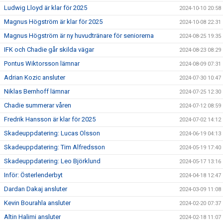
Ludwig Lloyd är klar för 2025
2024-10-10 20:58
Magnus Högström är klar för 2025
2024-10-08 22:31
Magnus Högström är ny huvudtränare för seniorerna
2024-08-25 19:35
IFK och Chadie går skilda vägar
2024-08-23 08:29
Pontus Wiktorsson lämnar
2024-08-09 07:31
Adrian Kozic ansluter
2024-07-30 10:47
Niklas Bernhoff lämnar
2024-07-25 12:30
Chadie summerar våren
2024-07-12 08:59
Fredrik Hansson är klar för 2025
2024-07-02 14:12
Skadeuppdatering: Lucas Olsson
2024-06-19 04:13
Skadeuppdatering: Tim Alfredsson
2024-05-19 17:40
Skadeuppdatering: Leo Björklund
2024-05-17 13:16
Inför: Österlenderbyt
2024-04-18 12:47
Dardan Dakaj ansluter
2024-03-09 11:08
Kevin Bourahla ansluter
2024-02-20 07:37
Altin Halimi ansluter
2024-02-18 11:07