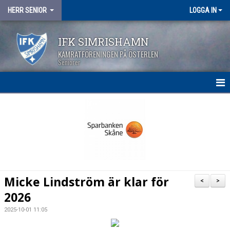
HERR SENIOR
LOGGA IN
IFK SIMRISHAMN
KAMRATFÖRENINGEN PÅ ÖSTERLEN
Seniorer
HEM
NYHETER
KALENDER
MATCHER
Micke Lindström är klar för
<
>
TRUPPEN
2026
2025-10-01 11:05
BILDGALLERI