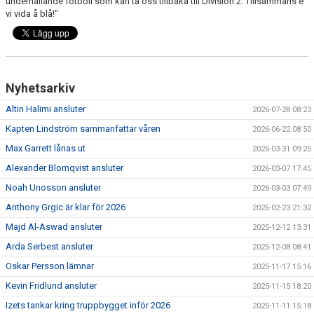
underhållande fotboll som kan ta oss tillbaka till Division 2. Tillsammans e
vi vida å blå!"
Nyhetsarkiv
Altin Halimi ansluter
2026-07-28 08:23
Kapten Lindström sammanfattar våren
2026-06-22 08:50
Max Garrett lånas ut
2026-03-31 09:25
Alexander Blomqvist ansluter
2026-03-07 17:45
Noah Unosson ansluter
2026-03-03 07:49
Anthony Grgic är klar för 2026
2026-02-23 21:32
Majd Al-Aswad ansluter
2025-12-12 13:31
Arda Serbest ansluter
2025-12-08 08:41
Oskar Persson lämnar
2025-11-17 15:16
Kevin Fridlund ansluter
2025-11-15 18:20
Izets tankar kring truppbygget inför 2026
2025-11-11 15:18