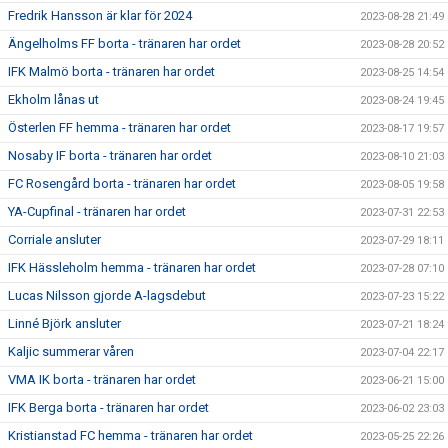
Fredrik Hansson är klar för 2024
2023-08-28 21:49
Ängelholms FF borta - tränaren har ordet
2023-08-28 20:52
IFK Malmö borta - tränaren har ordet
2023-08-25 14:54
Ekholm lånas ut
2023-08-24 19:45
Österlen FF hemma - tränaren har ordet
2023-08-17 19:57
Nosaby IF borta - tränaren har ordet
2023-08-10 21:03
FC Rosengård borta - tränaren har ordet
2023-08-05 19:58
YA-Cupfinal - tränaren har ordet
2023-07-31 22:53
Corriale ansluter
2023-07-29 18:11
IFK Hässleholm hemma - tränaren har ordet
2023-07-28 07:10
Lucas Nilsson gjorde A-lagsdebut
2023-07-23 15:22
Linné Björk ansluter
2023-07-21 18:24
Kaljic summerar våren
2023-07-04 22:17
VMA IK borta - tränaren har ordet
2023-06-21 15:00
IFK Berga borta - tränaren har ordet
2023-06-02 23:03
Kristianstad FC hemma - tränaren har ordet
2023-05-25 22:26