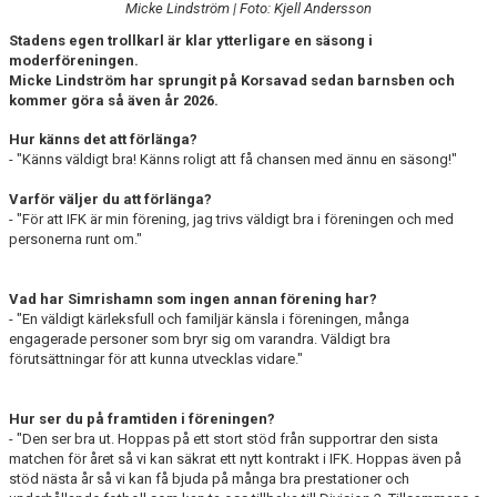
Micke Lindström | Foto: Kjell Andersson
DOKUMENT
Stadens egen trollkarl är klar ytterligare en säsong i
moderföreningen.
Micke Lindström har sprungit på Korsavad sedan barnsben och
kommer göra så även år 2026.
Hur känns det att förlänga?
- "Känns väldigt bra! Känns roligt att få chansen med ännu en säsong!"
Varför väljer du att förlänga?
- "För att IFK är min förening, jag trivs väldigt bra i föreningen och med
personerna runt om."
Vad har Simrishamn som ingen annan förening har?
- "En väldigt kärleksfull och familjär känsla i föreningen, många
engagerade personer som bryr sig om varandra. Väldigt bra
förutsättningar för att kunna utvecklas vidare."
Hur ser du på framtiden i föreningen?
- "Den ser bra ut. Hoppas på ett stort stöd från supportrar den sista
matchen för året så vi kan säkrat ett nytt kontrakt i IFK. Hoppas även på
stöd nästa år så vi kan få bjuda på många bra prestationer och