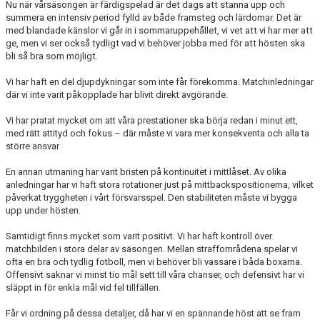
Nu när vårsäsongen är färdigspelad är det dags att stanna upp och
DOKUMENT
summera en intensiv period fylld av både framsteg och lärdomar. Det är
med blandade känslor vi går in i sommaruppehållet, vi vet att vi har mer att
ge, men vi ser också tydligt vad vi behöver jobba med för att hösten ska
bli så bra som möjligt.
Vi har haft en del djupdykningar som inte får förekomma. Matchinledningar
där vi inte varit påkopplade har blivit direkt avgörande.
Vi har pratat mycket om att våra prestationer ska börja redan i minut ett,
med rätt attityd och fokus – där måste vi vara mer konsekventa och alla ta
större ansvar
En annan utmaning har varit bristen på kontinuitet i mittlåset. Av olika
anledningar har vi haft stora rotationer just på mittbackspositionerna, vilket
påverkat tryggheten i vårt försvarsspel. Den stabiliteten måste vi bygga
upp under hösten.
Samtidigt finns mycket som varit positivt. Vi har haft kontroll över
matchbilden i stora delar av säsongen. Mellan straffområdena spelar vi
ofta en bra och tydlig fotboll, men vi behöver bli vassare i båda boxarna.
Offensivt saknar vi minst tio mål sett till våra chanser, och defensivt har vi
släppt in för enkla mål vid fel tillfällen.
Får vi ordning på dessa detaljer, då har vi en spännande höst att se fram