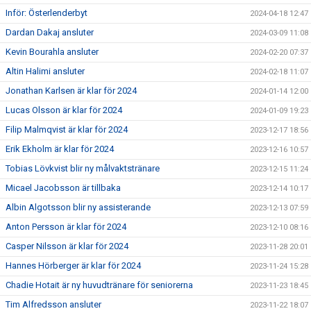
Inför: Österlenderbyt
2024-04-18 12:47
Dardan Dakaj ansluter
2024-03-09 11:08
Kevin Bourahla ansluter
2024-02-20 07:37
Altin Halimi ansluter
2024-02-18 11:07
Jonathan Karlsen är klar för 2024
2024-01-14 12:00
Lucas Olsson är klar för 2024
2024-01-09 19:23
Filip Malmqvist är klar för 2024
2023-12-17 18:56
Erik Ekholm är klar för 2024
2023-12-16 10:57
Tobias Lövkvist blir ny målvaktstränare
2023-12-15 11:24
Micael Jacobsson är tillbaka
2023-12-14 10:17
Albin Algotsson blir ny assisterande
2023-12-13 07:59
Anton Persson är klar för 2024
2023-12-10 08:16
Casper Nilsson är klar för 2024
2023-11-28 20:01
Hannes Hörberger är klar för 2024
2023-11-24 15:28
Chadie Hotait är ny huvudtränare för seniorerna
2023-11-23 18:45
Tim Alfredsson ansluter
2023-11-22 18:07