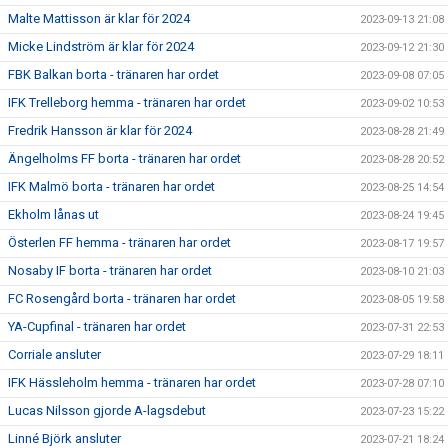
Malte Mattisson är klar för 2024
2023-09-13 21:08
Micke Lindström är klar för 2024
2023-09-12 21:30
FBK Balkan borta - tränaren har ordet
2023-09-08 07:05
IFK Trelleborg hemma - tränaren har ordet
2023-09-02 10:53
Fredrik Hansson är klar för 2024
2023-08-28 21:49
Ängelholms FF borta - tränaren har ordet
2023-08-28 20:52
IFK Malmö borta - tränaren har ordet
2023-08-25 14:54
Ekholm lånas ut
2023-08-24 19:45
Österlen FF hemma - tränaren har ordet
2023-08-17 19:57
Nosaby IF borta - tränaren har ordet
2023-08-10 21:03
FC Rosengård borta - tränaren har ordet
2023-08-05 19:58
YA-Cupfinal - tränaren har ordet
2023-07-31 22:53
Corriale ansluter
2023-07-29 18:11
IFK Hässleholm hemma - tränaren har ordet
2023-07-28 07:10
Lucas Nilsson gjorde A-lagsdebut
2023-07-23 15:22
Linné Björk ansluter
2023-07-21 18:24