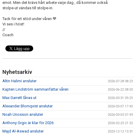
emot. Men det krävs hårt arbete varje dag , då kommer också
stolpe-ut vändas till stolpe-in.
Tack för ert stöd under våren 💙
Vi ses i höst!
//
Coach
Nyhetsarkiv
Altin Halimi ansluter
2026-07-28 08:23
Kapten Lindström sammanfattar våren
2026-06-22 08:50
Max Garrett lånas ut
2026-03-31 09:25
Alexander Blomqvist ansluter
2026-03-07 17:45
Noah Unosson ansluter
2026-03-03 07:49
Anthony Grgic är klar för 2026
2026-02-23 21:32
Majd Al-Aswad ansluter
2025-12-12 13:31