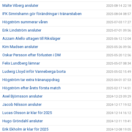
Malte Viberg ansluter
2025-08-14 22:18
IFK Simrishamn gör förändringar i tränarstaben
2025-08-04 08:57
Högström summerar våren
2025-07-03 17:27
Erik Lindström ansluter
2025-07-01 09:56
Azzam Alello uttagen till Riksläger
2025-06-12 12:04
Kim Madsen ansluter
2025-05-26 09:56
Oskar Persson efter förlusten i DM
2025-05-20 12:56
Felix Lundberg lämnar
2025-05-07 08:34
Ludwig Lloyd inför Vanneberga borta
2025-05-02 15:49
Högström tar extra tränaruppdrag
2025-04-01 07:53
Högström efter årets första match
2025-02-17 14:51
Axel Björnsson ansluter
2024-12-23 09:29
Jacob Nilsson ansluter
2024-12-17 19:52
Lucas Olsson är klar för 2025
2024-12-14 16:12
Hugo Gröndahl ansluter
2024-12-11 19:41
Erik Ekholm är klar för 2025
2024-12-08 19:05