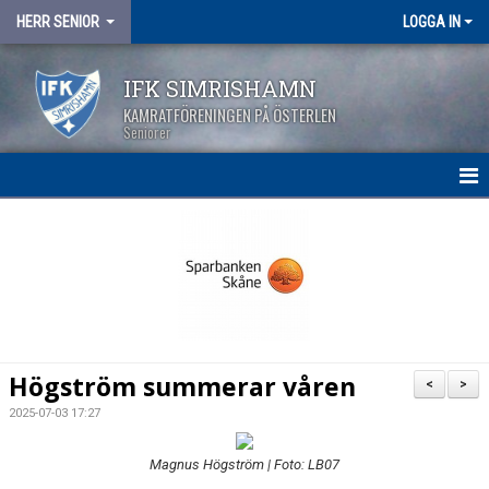
HERR SENIOR
LOGGA IN
IFK SIMRISHAMN
KAMRATFÖRENINGEN PÅ ÖSTERLEN
Seniorer
HEM
NYHETER
KALENDER
MATCHER
Högström summerar våren
<
>
TRUPPEN
2025-07-03 17:27
BILDGALLERI
Magnus Högström | Foto: LB07