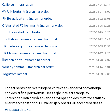
Kaljic summerar våren
2023-07-04 22:17
VMA IK borta - tränaren har ordet
2023-06-21 15:00
IFK Berga borta - tränaren har ordet
2023-06-02 23:03
Kristianstad FC hemma - tränaren har ordet
2023-05-25 22:26
Inför Hässleholms IF borta
2023-05-19 11:20
FBK Balkan hemma - tränaren har ordet
2023-05-12 17:42
IFK Trelleborg borta - tränaren har ordet
2023-05-05 20:38
IFK Malmö hemma - tränaren har ordet
2023-04-27 19:26
Österlen borta - tränaren har ordet
2023-04-20 14:32
Nosaby hemma – tränaren har ordet
2023-04-14 15:31
Högström lämnar
2023-04-03 17:06
Premiärveckan är i gång - tränaren har ordet
2023-03-28 15:05
För att hemsidan ska fungera korrekt använder vi nödvändiga
2021-09-13 20:58
cookies från SportAdmin. Dessa går inte att stänga av.
2021-09-09 16:37
Föreningen kan också använda frivilliga cookies, t.ex. för statistik
eller marknadsföring. Du väljer själv om du vill acceptera dessa.
Anpassa dina val