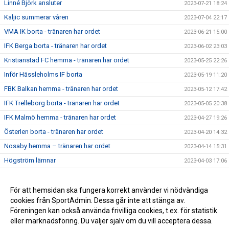
Linné Björk ansluter
2023-07-21 18:24
Kaljic summerar våren
2023-07-04 22:17
VMA IK borta - tränaren har ordet
2023-06-21 15:00
IFK Berga borta - tränaren har ordet
2023-06-02 23:03
Kristianstad FC hemma - tränaren har ordet
2023-05-25 22:26
Inför Hässleholms IF borta
2023-05-19 11:20
FBK Balkan hemma - tränaren har ordet
2023-05-12 17:42
IFK Trelleborg borta - tränaren har ordet
2023-05-05 20:38
IFK Malmö hemma - tränaren har ordet
2023-04-27 19:26
Österlen borta - tränaren har ordet
2023-04-20 14:32
Nosaby hemma – tränaren har ordet
2023-04-14 15:31
Högström lämnar
2023-04-03 17:06
Premiärveckan är i gång - tränaren har ordet
2023-03-28 15:05
För att hemsidan ska fungera korrekt använder vi nödvändiga
2021-09-13 20:58
cookies från SportAdmin. Dessa går inte att stänga av.
2021-09-09 16:37
Föreningen kan också använda frivilliga cookies, t.ex. för statistik
eller marknadsföring. Du väljer själv om du vill acceptera dessa.