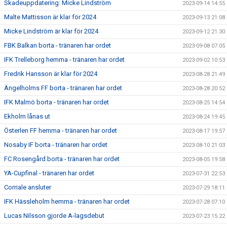
Skadeuppdatering: Micke Lindström
2023-09-14 14:55
Malte Mattisson är klar för 2024
2023-09-13 21:08
Micke Lindström är klar för 2024
2023-09-12 21:30
FBK Balkan borta - tränaren har ordet
2023-09-08 07:05
IFK Trelleborg hemma - tränaren har ordet
2023-09-02 10:53
Fredrik Hansson är klar för 2024
2023-08-28 21:49
Ängelholms FF borta - tränaren har ordet
2023-08-28 20:52
IFK Malmö borta - tränaren har ordet
2023-08-25 14:54
Ekholm lånas ut
2023-08-24 19:45
Österlen FF hemma - tränaren har ordet
2023-08-17 19:57
Nosaby IF borta - tränaren har ordet
2023-08-10 21:03
FC Rosengård borta - tränaren har ordet
2023-08-05 19:58
YA-Cupfinal - tränaren har ordet
2023-07-31 22:53
Corriale ansluter
2023-07-29 18:11
IFK Hässleholm hemma - tränaren har ordet
2023-07-28 07:10
Lucas Nilsson gjorde A-lagsdebut
2023-07-23 15:22