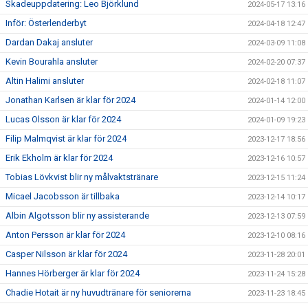
Skadeuppdatering: Leo Björklund
2024-05-17 13:16
Inför: Österlenderbyt
2024-04-18 12:47
Dardan Dakaj ansluter
2024-03-09 11:08
Kevin Bourahla ansluter
2024-02-20 07:37
Altin Halimi ansluter
2024-02-18 11:07
Jonathan Karlsen är klar för 2024
2024-01-14 12:00
Lucas Olsson är klar för 2024
2024-01-09 19:23
Filip Malmqvist är klar för 2024
2023-12-17 18:56
Erik Ekholm är klar för 2024
2023-12-16 10:57
Tobias Lövkvist blir ny målvaktstränare
2023-12-15 11:24
Micael Jacobsson är tillbaka
2023-12-14 10:17
Albin Algotsson blir ny assisterande
2023-12-13 07:59
Anton Persson är klar för 2024
2023-12-10 08:16
Casper Nilsson är klar för 2024
2023-11-28 20:01
Hannes Hörberger är klar för 2024
2023-11-24 15:28
Chadie Hotait är ny huvudtränare för seniorerna
2023-11-23 18:45