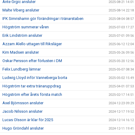
Ante Grgic ansluter
2025-08-21 14:01
Malte Viberg ansluter
2025-08-14 22:18
IFK Simrishamn gör förändringar i tränarstaben
2025-08-04 08:57
Högström summerar våren
2025-07-03 17:27
Erik Lindström ansluter
2025-07-01 09:56
Azzam Alello uttagen till Riksläger
2025-06-12 12:04
Kim Madsen ansluter
2025-05-26 09:56
Oskar Persson efter förlusten i DM
2025-05-20 12:56
Felix Lundberg lämnar
2025-05-07 08:34
Ludwig Lloyd inför Vanneberga borta
2025-05-02 15:49
Högström tar extra tränaruppdrag
2025-04-01 07:53
Högström efter årets första match
2025-02-17 14:51
Axel Björnsson ansluter
2024-12-23 09:29
Jacob Nilsson ansluter
2024-12-17 19:52
Lucas Olsson är klar för 2025
2024-12-14 16:12
Hugo Gröndahl ansluter
2024-12-11 19:41