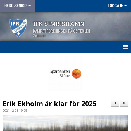
HERR SENIOR
LOGGA IN
IFK SIMRISHAMN
KAMRATFÖRENINGEN PÅ ÖSTERLEN
Seniorer
HEM
NYHETER
KALENDER
MATCHER
Erik Ekholm är klar för 2025
<
>
TRUPPEN
2024-12-08 19:05
BILDGALLERI