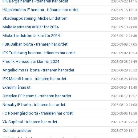
IFK Berga hemma - tränaren har ordet
2023-09-22 14:15
Hässleholms IF hemma - tränaren har ordet
2023-09-16 16:13
Skadeuppdatering: Micke Lindström
2023-09-14 14:55
Malte Mattisson är klar för 2024
2023-09-13 21:08
Micke Lindström är klar för 2024
2023-09-12 21:30
FBK Balkan borta - tränaren har ordet
2023-09-08 07:05
IFK Trelleborg hemma - tränaren har ordet
2023-09-02 10:53
Fredrik Hansson är klar för 2024
2023-08-28 21:49
Ängelholms FF borta - tränaren har ordet
2023-08-28 20:52
IFK Malmö borta - tränaren har ordet
2023-08-25 14:54
Ekholm lånas ut
2023-08-24 19:45
Österlen FF hemma - tränaren har ordet
2023-08-17 19:57
Nosaby IF borta - tränaren har ordet
2023-08-10 21:03
FC Rosengård borta - tränaren har ordet
2023-08-05 19:58
YA-Cupfinal - tränaren har ordet
2023-07-31 22:53
Corriale ansluter
2023-07-29 18:11