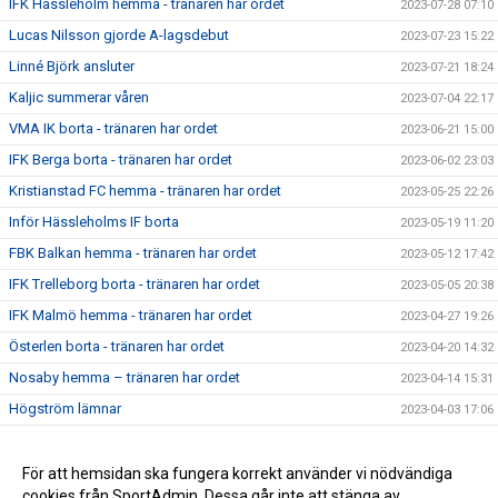
IFK Hässleholm hemma - tränaren har ordet
2023-07-28 07:10
Lucas Nilsson gjorde A-lagsdebut
2023-07-23 15:22
Linné Björk ansluter
2023-07-21 18:24
Kaljic summerar våren
2023-07-04 22:17
VMA IK borta - tränaren har ordet
2023-06-21 15:00
IFK Berga borta - tränaren har ordet
2023-06-02 23:03
Kristianstad FC hemma - tränaren har ordet
2023-05-25 22:26
Inför Hässleholms IF borta
2023-05-19 11:20
FBK Balkan hemma - tränaren har ordet
2023-05-12 17:42
IFK Trelleborg borta - tränaren har ordet
2023-05-05 20:38
IFK Malmö hemma - tränaren har ordet
2023-04-27 19:26
Österlen borta - tränaren har ordet
2023-04-20 14:32
Nosaby hemma – tränaren har ordet
2023-04-14 15:31
Högström lämnar
2023-04-03 17:06
Premiärveckan är i gång - tränaren har ordet
2023-03-28 15:05
För att hemsidan ska fungera korrekt använder vi nödvändiga
2021-09-13 20:58
cookies från SportAdmin. Dessa går inte att stänga av.