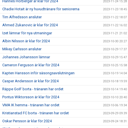
Hannes Hörberger är klar för 2024
2023-11-24 15:28
Chadie Hotait är ny huvudtränare för seniorerna
2023-11-23 18:45
Tim Alfredsson ansluter
2023-11-22 18:07
Ahmed Zukanovic är klar för 2024
2023-11-22 16:02
Izet lämnar för nya utmaningar
2023-11-21 21:02
Albin Nilsson är klar för 2024
2023-10-30 20:27
Mikey Carlsson ansluter
2023-10-29 17:37
Johannes Johansson lämnar
2023-10-29 15:47
Cameron Ferguson är klar för 2024
2023-10-25 15:58
Kapten Hansson inför säsongsavslutningen
2023-10-19 14:04
Casper Andersson är klar för 2024
2023-10-18 19:59
Räppe GoIF borta - tränaren har ordet
2023-10-14 19:40
Pontus Wiktorsson är klar för 2024
2023-10-10 20:40
VMA IK hemma - tränaren har ordet
2023-10-06 19:34
Kristianstad FC borta - tränaren har ordet
2023-09-29 09:39
Oskar Persson är klar för 2024
2023-09-24 18:31