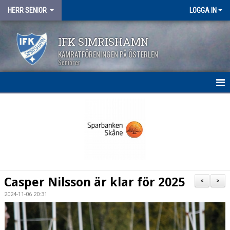
HERR SENIOR
LOGGA IN
IFK SIMRISHAMN
KAMRATFÖRENINGEN PÅ ÖSTERLEN
Seniorer
HEM
NYHETER
KALENDER
MATCHER
Casper Nilsson är klar för 2025
<
>
TRUPPEN
2024-11-06 20:31
BILDGALLERI