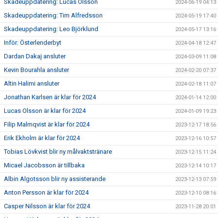
Skadeuppdatering: Lucas Olsson
2024-06-19 04:13
Skadeuppdatering: Tim Alfredsson
2024-05-19 17:40
Skadeuppdatering: Leo Björklund
2024-05-17 13:16
Inför: Österlenderbyt
2024-04-18 12:47
Dardan Dakaj ansluter
2024-03-09 11:08
Kevin Bourahla ansluter
2024-02-20 07:37
Altin Halimi ansluter
2024-02-18 11:07
Jonathan Karlsen är klar för 2024
2024-01-14 12:00
Lucas Olsson är klar för 2024
2024-01-09 19:23
Filip Malmqvist är klar för 2024
2023-12-17 18:56
Erik Ekholm är klar för 2024
2023-12-16 10:57
Tobias Lövkvist blir ny målvaktstränare
2023-12-15 11:24
Micael Jacobsson är tillbaka
2023-12-14 10:17
Albin Algotsson blir ny assisterande
2023-12-13 07:59
Anton Persson är klar för 2024
2023-12-10 08:16
Casper Nilsson är klar för 2024
2023-11-28 20:01