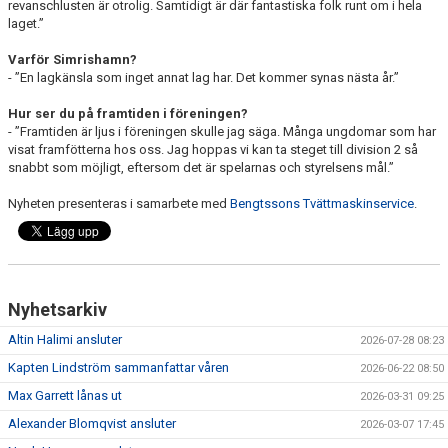
revanschlusten är otrolig. Samtidigt är där fantastiska folk runt om i hela
laget.”
Varför Simrishamn?
- ”En lagkänsla som inget annat lag har. Det kommer synas nästa år.”
Hur ser du på framtiden i föreningen?
- ”Framtiden är ljus i föreningen skulle jag säga. Många ungdomar som har
visat framfötterna hos oss. Jag hoppas vi kan ta steget till division 2 så
snabbt som möjligt, eftersom det är spelarnas och styrelsens mål.”
Nyheten presenteras i samarbete med
Bengtssons Tvättmaskinservice
.
Nyhetsarkiv
Altin Halimi ansluter
2026-07-28 08:23
Kapten Lindström sammanfattar våren
2026-06-22 08:50
Max Garrett lånas ut
2026-03-31 09:25
Alexander Blomqvist ansluter
2026-03-07 17:45