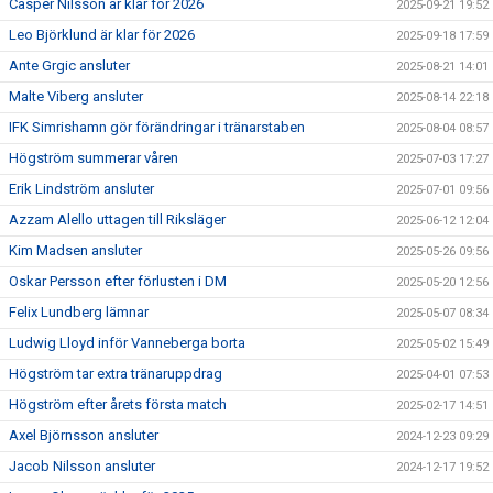
Casper Nilsson är klar för 2026
2025-09-21 19:52
Leo Björklund är klar för 2026
2025-09-18 17:59
Ante Grgic ansluter
2025-08-21 14:01
Malte Viberg ansluter
2025-08-14 22:18
IFK Simrishamn gör förändringar i tränarstaben
2025-08-04 08:57
Högström summerar våren
2025-07-03 17:27
Erik Lindström ansluter
2025-07-01 09:56
Azzam Alello uttagen till Riksläger
2025-06-12 12:04
Kim Madsen ansluter
2025-05-26 09:56
Oskar Persson efter förlusten i DM
2025-05-20 12:56
Felix Lundberg lämnar
2025-05-07 08:34
Ludwig Lloyd inför Vanneberga borta
2025-05-02 15:49
Högström tar extra tränaruppdrag
2025-04-01 07:53
Högström efter årets första match
2025-02-17 14:51
Axel Björnsson ansluter
2024-12-23 09:29
Jacob Nilsson ansluter
2024-12-17 19:52