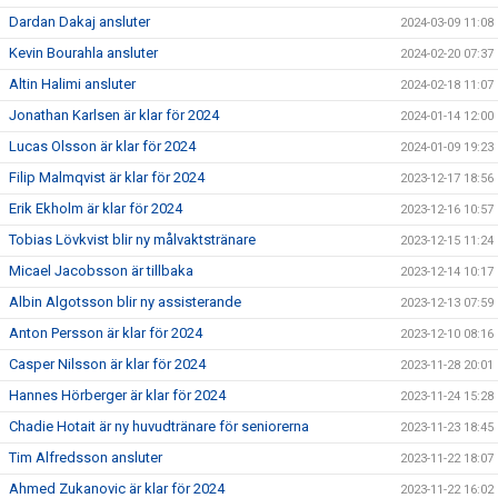
Dardan Dakaj ansluter
2024-03-09 11:08
Kevin Bourahla ansluter
2024-02-20 07:37
Altin Halimi ansluter
2024-02-18 11:07
Jonathan Karlsen är klar för 2024
2024-01-14 12:00
Lucas Olsson är klar för 2024
2024-01-09 19:23
Filip Malmqvist är klar för 2024
2023-12-17 18:56
Erik Ekholm är klar för 2024
2023-12-16 10:57
Tobias Lövkvist blir ny målvaktstränare
2023-12-15 11:24
Micael Jacobsson är tillbaka
2023-12-14 10:17
Albin Algotsson blir ny assisterande
2023-12-13 07:59
Anton Persson är klar för 2024
2023-12-10 08:16
Casper Nilsson är klar för 2024
2023-11-28 20:01
Hannes Hörberger är klar för 2024
2023-11-24 15:28
Chadie Hotait är ny huvudtränare för seniorerna
2023-11-23 18:45
Tim Alfredsson ansluter
2023-11-22 18:07
Ahmed Zukanovic är klar för 2024
2023-11-22 16:02