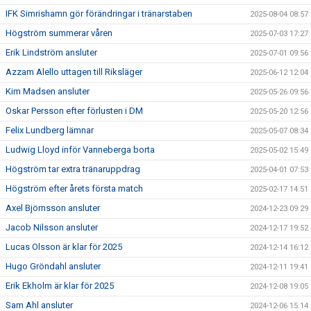
IFK Simrishamn gör förändringar i tränarstaben
2025-08-04 08:57
Högström summerar våren
2025-07-03 17:27
Erik Lindström ansluter
2025-07-01 09:56
Azzam Alello uttagen till Riksläger
2025-06-12 12:04
Kim Madsen ansluter
2025-05-26 09:56
Oskar Persson efter förlusten i DM
2025-05-20 12:56
Felix Lundberg lämnar
2025-05-07 08:34
Ludwig Lloyd inför Vanneberga borta
2025-05-02 15:49
Högström tar extra tränaruppdrag
2025-04-01 07:53
Högström efter årets första match
2025-02-17 14:51
Axel Björnsson ansluter
2024-12-23 09:29
Jacob Nilsson ansluter
2024-12-17 19:52
Lucas Olsson är klar för 2025
2024-12-14 16:12
Hugo Gröndahl ansluter
2024-12-11 19:41
Erik Ekholm är klar för 2025
2024-12-08 19:05
Sam Ahl ansluter
2024-12-06 15:14