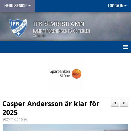
HERR SENIOR
LOGGA IN
IFK SIMRISHAMN
KAMRATFÖRENINGEN PÅ ÖSTERLEN
Seniorer
HEM
NYHETER
KALENDER
MATCHER
Casper Andersson är klar för
<
>
TRUPPEN
2025
2024-11-06 15:26
BILDGALLERI