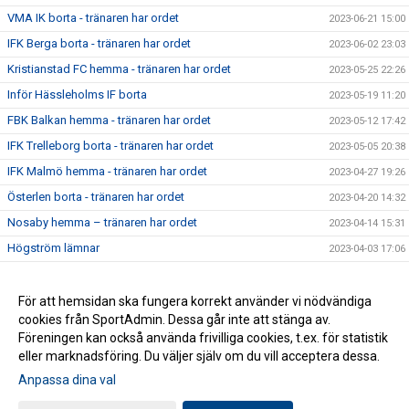
VMA IK borta - tränaren har ordet
2023-06-21 15:00
IFK Berga borta - tränaren har ordet
2023-06-02 23:03
Kristianstad FC hemma - tränaren har ordet
2023-05-25 22:26
Inför Hässleholms IF borta
2023-05-19 11:20
FBK Balkan hemma - tränaren har ordet
2023-05-12 17:42
IFK Trelleborg borta - tränaren har ordet
2023-05-05 20:38
IFK Malmö hemma - tränaren har ordet
2023-04-27 19:26
Österlen borta - tränaren har ordet
2023-04-20 14:32
Nosaby hemma – tränaren har ordet
2023-04-14 15:31
Högström lämnar
2023-04-03 17:06
Premiärveckan är i gång - tränaren har ordet
2023-03-28 15:05
För att hemsidan ska fungera korrekt använder vi nödvändiga
2021-09-13 20:58
cookies från SportAdmin. Dessa går inte att stänga av.
2021-09-09 16:37
Föreningen kan också använda frivilliga cookies, t.ex. för statistik
eller marknadsföring. Du väljer själv om du vill acceptera dessa.
Anpassa dina val
Cookie-inställningar
Gå till Webbversion