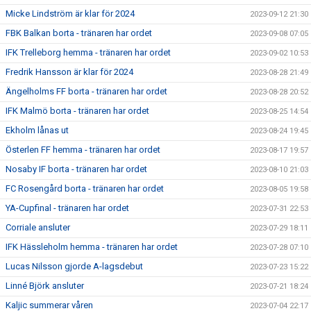
Micke Lindström är klar för 2024
2023-09-12 21:30
FBK Balkan borta - tränaren har ordet
2023-09-08 07:05
IFK Trelleborg hemma - tränaren har ordet
2023-09-02 10:53
Fredrik Hansson är klar för 2024
2023-08-28 21:49
Ängelholms FF borta - tränaren har ordet
2023-08-28 20:52
IFK Malmö borta - tränaren har ordet
2023-08-25 14:54
Ekholm lånas ut
2023-08-24 19:45
Österlen FF hemma - tränaren har ordet
2023-08-17 19:57
Nosaby IF borta - tränaren har ordet
2023-08-10 21:03
FC Rosengård borta - tränaren har ordet
2023-08-05 19:58
YA-Cupfinal - tränaren har ordet
2023-07-31 22:53
Corriale ansluter
2023-07-29 18:11
IFK Hässleholm hemma - tränaren har ordet
2023-07-28 07:10
Lucas Nilsson gjorde A-lagsdebut
2023-07-23 15:22
Linné Björk ansluter
2023-07-21 18:24
Kaljic summerar våren
2023-07-04 22:17