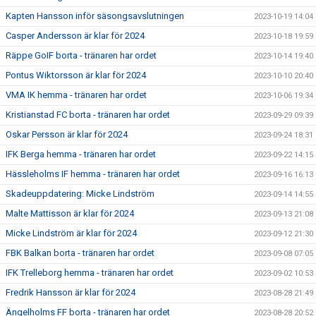
Kapten Hansson inför säsongsavslutningen
2023-10-19 14:04
Casper Andersson är klar för 2024
2023-10-18 19:59
Räppe GoIF borta - tränaren har ordet
2023-10-14 19:40
Pontus Wiktorsson är klar för 2024
2023-10-10 20:40
VMA IK hemma - tränaren har ordet
2023-10-06 19:34
Kristianstad FC borta - tränaren har ordet
2023-09-29 09:39
Oskar Persson är klar för 2024
2023-09-24 18:31
IFK Berga hemma - tränaren har ordet
2023-09-22 14:15
Hässleholms IF hemma - tränaren har ordet
2023-09-16 16:13
Skadeuppdatering: Micke Lindström
2023-09-14 14:55
Malte Mattisson är klar för 2024
2023-09-13 21:08
Micke Lindström är klar för 2024
2023-09-12 21:30
FBK Balkan borta - tränaren har ordet
2023-09-08 07:05
IFK Trelleborg hemma - tränaren har ordet
2023-09-02 10:53
Fredrik Hansson är klar för 2024
2023-08-28 21:49
Ängelholms FF borta - tränaren har ordet
2023-08-28 20:52