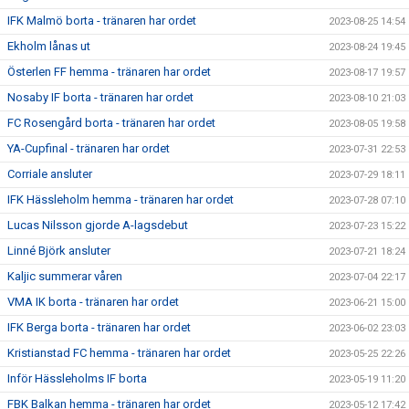
IFK Malmö borta - tränaren har ordet
2023-08-25 14:54
Ekholm lånas ut
2023-08-24 19:45
Österlen FF hemma - tränaren har ordet
2023-08-17 19:57
Nosaby IF borta - tränaren har ordet
2023-08-10 21:03
FC Rosengård borta - tränaren har ordet
2023-08-05 19:58
YA-Cupfinal - tränaren har ordet
2023-07-31 22:53
Corriale ansluter
2023-07-29 18:11
IFK Hässleholm hemma - tränaren har ordet
2023-07-28 07:10
Lucas Nilsson gjorde A-lagsdebut
2023-07-23 15:22
Linné Björk ansluter
2023-07-21 18:24
Kaljic summerar våren
2023-07-04 22:17
VMA IK borta - tränaren har ordet
2023-06-21 15:00
IFK Berga borta - tränaren har ordet
2023-06-02 23:03
Kristianstad FC hemma - tränaren har ordet
2023-05-25 22:26
Inför Hässleholms IF borta
2023-05-19 11:20
FBK Balkan hemma - tränaren har ordet
2023-05-12 17:42