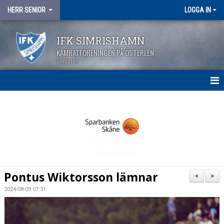
HERR SENIOR
LOGGA IN
IFK SIMRISHAMN
KAMRATFÖRENINGEN PÅ ÖSTERLEN
Seniorer
HEM
NYHETER
KALENDER
MATCHER
Pontus Wiktorsson lämnar
<
>
TRUPPEN
2024-08-09 07:31
BILDGALLERI