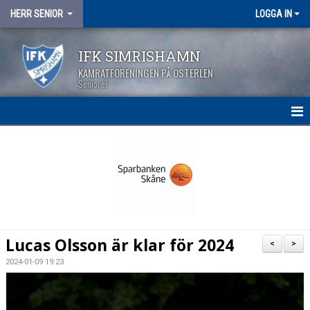
HERR SENIOR
LOGGA IN
IFK SIMRISHAMN
KAMRATFÖRENINGEN PÅ ÖSTERLEN
Seniorer
HEM
NYHETER
KALENDER
MATCHER
Lucas Olsson är klar för 2024
<
>
TRUPPEN
2024-01-09 19:23
BILDGALLERI