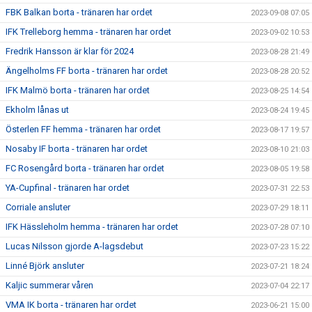
FBK Balkan borta - tränaren har ordet
2023-09-08 07:05
IFK Trelleborg hemma - tränaren har ordet
2023-09-02 10:53
Fredrik Hansson är klar för 2024
2023-08-28 21:49
Ängelholms FF borta - tränaren har ordet
2023-08-28 20:52
IFK Malmö borta - tränaren har ordet
2023-08-25 14:54
Ekholm lånas ut
2023-08-24 19:45
Österlen FF hemma - tränaren har ordet
2023-08-17 19:57
Nosaby IF borta - tränaren har ordet
2023-08-10 21:03
FC Rosengård borta - tränaren har ordet
2023-08-05 19:58
YA-Cupfinal - tränaren har ordet
2023-07-31 22:53
Corriale ansluter
2023-07-29 18:11
IFK Hässleholm hemma - tränaren har ordet
2023-07-28 07:10
Lucas Nilsson gjorde A-lagsdebut
2023-07-23 15:22
Linné Björk ansluter
2023-07-21 18:24
Kaljic summerar våren
2023-07-04 22:17
VMA IK borta - tränaren har ordet
2023-06-21 15:00