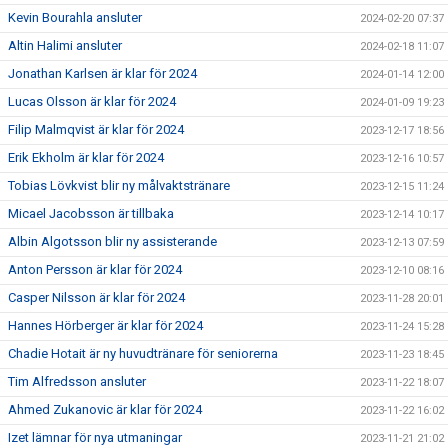
Kevin Bourahla ansluter
2024-02-20 07:37
Altin Halimi ansluter
2024-02-18 11:07
Jonathan Karlsen är klar för 2024
2024-01-14 12:00
Lucas Olsson är klar för 2024
2024-01-09 19:23
Filip Malmqvist är klar för 2024
2023-12-17 18:56
Erik Ekholm är klar för 2024
2023-12-16 10:57
Tobias Lövkvist blir ny målvaktstränare
2023-12-15 11:24
Micael Jacobsson är tillbaka
2023-12-14 10:17
Albin Algotsson blir ny assisterande
2023-12-13 07:59
Anton Persson är klar för 2024
2023-12-10 08:16
Casper Nilsson är klar för 2024
2023-11-28 20:01
Hannes Hörberger är klar för 2024
2023-11-24 15:28
Chadie Hotait är ny huvudtränare för seniorerna
2023-11-23 18:45
Tim Alfredsson ansluter
2023-11-22 18:07
Ahmed Zukanovic är klar för 2024
2023-11-22 16:02
Izet lämnar för nya utmaningar
2023-11-21 21:02