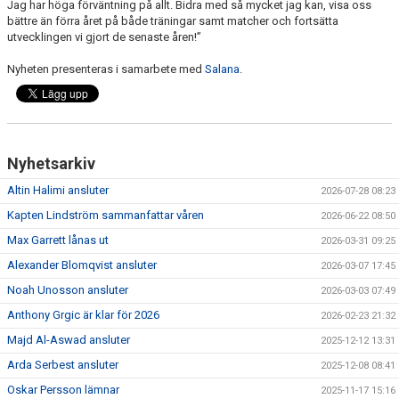
Jag har höga förväntning på allt. Bidra med så mycket jag kan, visa oss
bättre än förra året på både träningar samt matcher och fortsätta
utvecklingen vi gjort de senaste åren!”
Nyheten presenteras i samarbete med
Salana
.
Nyhetsarkiv
Altin Halimi ansluter
2026-07-28 08:23
Kapten Lindström sammanfattar våren
2026-06-22 08:50
Max Garrett lånas ut
2026-03-31 09:25
Alexander Blomqvist ansluter
2026-03-07 17:45
Noah Unosson ansluter
2026-03-03 07:49
Anthony Grgic är klar för 2026
2026-02-23 21:32
Majd Al-Aswad ansluter
2025-12-12 13:31
Arda Serbest ansluter
2025-12-08 08:41
Oskar Persson lämnar
2025-11-17 15:16