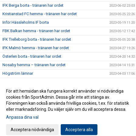
IFK Berga borta - tränaren har ordet
2023-06-02 23:03
Kristianstad FC hemma - tränaren har ordet
2023-05-25 22:26
Inför Hässleholms IF borta
2023-05-19 11:20
FBK Balkan hemma - tränaren har ordet
2023-05-12 17:42
IFK Trelleborg borta - tränaren har ordet
2023-05-05 20:38
IFK Malmö hemma - tränaren har ordet
2023-04-27 19:26
Österlen borta - tränaren har ordet
2023-04-20 14:32
Nosaby hemma – tränaren har ordet
2023-04-14 15:31
Högström lämnar
2023-04-03 17:06
Premiärveckan är i gång - tränaren har ordet
2023-03-28 15:05
För att hemsidan ska fungera korrekt använder vi nödvändiga
2021-09-13 20:58
cookies från SportAdmin. Dessa går inte att stänga av.
2021-09-09 16:37
Föreningen kan också använda frivilliga cookies, t.ex. för statistik
eller marknadsföring. Du väljer själv om du vill acceptera dessa.
Anpassa dina val
Cookie-inställningar
Gå till Webbversion
Acceptera nödvändiga
Acceptera alla