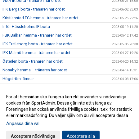
VMA IK borta - tränaren har ordet
2023-06-21 15:00
IFK Berga borta - tränaren har ordet
2023-06-02 23:03
Kristianstad FC hemma - tränaren har ordet
2023-05-25 22:26
Inför Hässleholms IF borta
2023-05-19 11:20
FBK Balkan hemma - tränaren har ordet
2023-05-12 17:42
IFK Trelleborg borta - tränaren har ordet
2023-05-05 20:38
IFK Malmö hemma - tränaren har ordet
2023-04-27 19:26
Österlen borta - tränaren har ordet
2023-04-20 14:32
Nosaby hemma – tränaren har ordet
2023-04-14 15:31
Högström lämnar
2023-04-03 17:06
Premiärveckan är i gång - tränaren har ordet
2023-03-28 15:05
För att hemsidan ska fungera korrekt använder vi nödvändiga
2021-09-13 20:58
cookies från SportAdmin. Dessa går inte att stänga av.
2021-09-09 16:37
Föreningen kan också använda frivilliga cookies, t.ex. för statistik
eller marknadsföring. Du väljer själv om du vill acceptera dessa.
Anpassa dina val
Cookie-inställningar
Gå till Webbversion
Acceptera nödvändiga
Acceptera alla