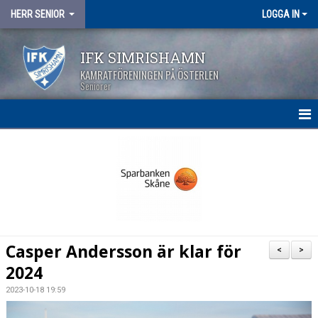
HERR SENIOR
LOGGA IN
IFK SIMRISHAMN
KAMRATFÖRENINGEN PÅ ÖSTERLEN
Seniorer
HEM
NYHETER
KALENDER
MATCHER
Casper Andersson är klar för
<
>
TRUPPEN
2024
2023-10-18 19:59
BILDGALLERI