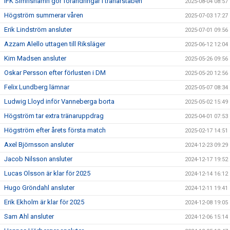
IFK Simrishamn gör förändringar i tränarstaben
2025-08-04 08:57
Högström summerar våren
2025-07-03 17:27
Erik Lindström ansluter
2025-07-01 09:56
Azzam Alello uttagen till Riksläger
2025-06-12 12:04
Kim Madsen ansluter
2025-05-26 09:56
Oskar Persson efter förlusten i DM
2025-05-20 12:56
Felix Lundberg lämnar
2025-05-07 08:34
Ludwig Lloyd inför Vanneberga borta
2025-05-02 15:49
Högström tar extra tränaruppdrag
2025-04-01 07:53
Högström efter årets första match
2025-02-17 14:51
Axel Björnsson ansluter
2024-12-23 09:29
Jacob Nilsson ansluter
2024-12-17 19:52
Lucas Olsson är klar för 2025
2024-12-14 16:12
Hugo Gröndahl ansluter
2024-12-11 19:41
Erik Ekholm är klar för 2025
2024-12-08 19:05
Sam Ahl ansluter
2024-12-06 15:14