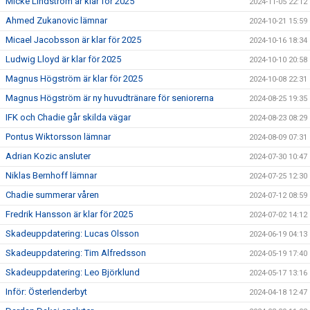
Micke Lindström är klar för 2025
2024-11-05 22:12
Ahmed Zukanovic lämnar
2024-10-21 15:59
Micael Jacobsson är klar för 2025
2024-10-16 18:34
Ludwig Lloyd är klar för 2025
2024-10-10 20:58
Magnus Högström är klar för 2025
2024-10-08 22:31
Magnus Högström är ny huvudtränare för seniorerna
2024-08-25 19:35
IFK och Chadie går skilda vägar
2024-08-23 08:29
Pontus Wiktorsson lämnar
2024-08-09 07:31
Adrian Kozic ansluter
2024-07-30 10:47
Niklas Bernhoff lämnar
2024-07-25 12:30
Chadie summerar våren
2024-07-12 08:59
Fredrik Hansson är klar för 2025
2024-07-02 14:12
Skadeuppdatering: Lucas Olsson
2024-06-19 04:13
Skadeuppdatering: Tim Alfredsson
2024-05-19 17:40
Skadeuppdatering: Leo Björklund
2024-05-17 13:16
Inför: Österlenderbyt
2024-04-18 12:47