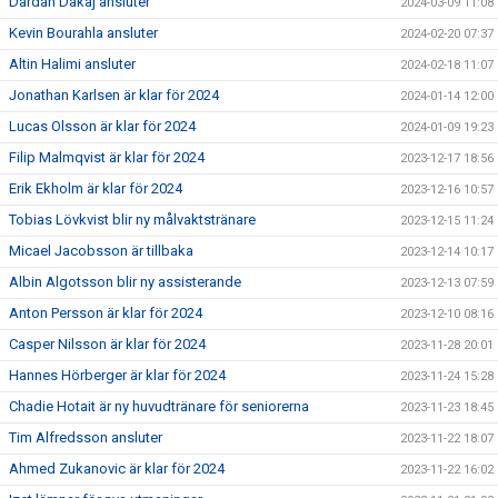
Dardan Dakaj ansluter
2024-03-09 11:08
Kevin Bourahla ansluter
2024-02-20 07:37
Altin Halimi ansluter
2024-02-18 11:07
Jonathan Karlsen är klar för 2024
2024-01-14 12:00
Lucas Olsson är klar för 2024
2024-01-09 19:23
Filip Malmqvist är klar för 2024
2023-12-17 18:56
Erik Ekholm är klar för 2024
2023-12-16 10:57
Tobias Lövkvist blir ny målvaktstränare
2023-12-15 11:24
Micael Jacobsson är tillbaka
2023-12-14 10:17
Albin Algotsson blir ny assisterande
2023-12-13 07:59
Anton Persson är klar för 2024
2023-12-10 08:16
Casper Nilsson är klar för 2024
2023-11-28 20:01
Hannes Hörberger är klar för 2024
2023-11-24 15:28
Chadie Hotait är ny huvudtränare för seniorerna
2023-11-23 18:45
Tim Alfredsson ansluter
2023-11-22 18:07
Ahmed Zukanovic är klar för 2024
2023-11-22 16:02