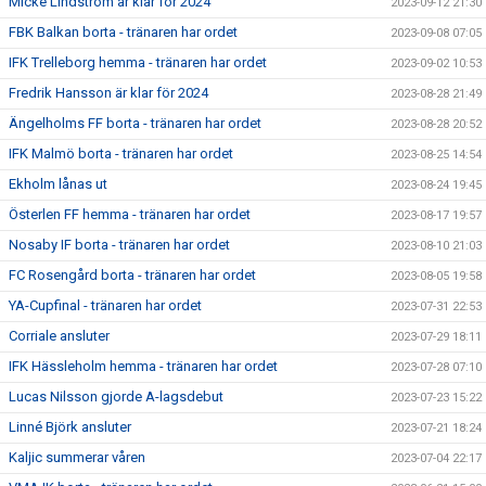
Micke Lindström är klar för 2024
2023-09-12 21:30
FBK Balkan borta - tränaren har ordet
2023-09-08 07:05
IFK Trelleborg hemma - tränaren har ordet
2023-09-02 10:53
Fredrik Hansson är klar för 2024
2023-08-28 21:49
Ängelholms FF borta - tränaren har ordet
2023-08-28 20:52
IFK Malmö borta - tränaren har ordet
2023-08-25 14:54
Ekholm lånas ut
2023-08-24 19:45
Österlen FF hemma - tränaren har ordet
2023-08-17 19:57
Nosaby IF borta - tränaren har ordet
2023-08-10 21:03
FC Rosengård borta - tränaren har ordet
2023-08-05 19:58
YA-Cupfinal - tränaren har ordet
2023-07-31 22:53
Corriale ansluter
2023-07-29 18:11
IFK Hässleholm hemma - tränaren har ordet
2023-07-28 07:10
Lucas Nilsson gjorde A-lagsdebut
2023-07-23 15:22
Linné Björk ansluter
2023-07-21 18:24
Kaljic summerar våren
2023-07-04 22:17