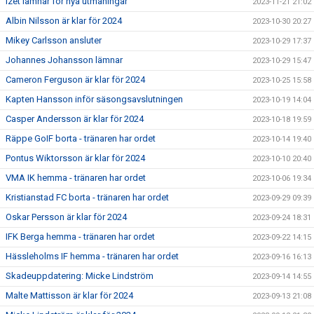
Izet lämnar för nya utmaningar
2023-11-21 21:02
Albin Nilsson är klar för 2024
2023-10-30 20:27
Mikey Carlsson ansluter
2023-10-29 17:37
Johannes Johansson lämnar
2023-10-29 15:47
Cameron Ferguson är klar för 2024
2023-10-25 15:58
Kapten Hansson inför säsongsavslutningen
2023-10-19 14:04
Casper Andersson är klar för 2024
2023-10-18 19:59
Räppe GoIF borta - tränaren har ordet
2023-10-14 19:40
Pontus Wiktorsson är klar för 2024
2023-10-10 20:40
VMA IK hemma - tränaren har ordet
2023-10-06 19:34
Kristianstad FC borta - tränaren har ordet
2023-09-29 09:39
Oskar Persson är klar för 2024
2023-09-24 18:31
IFK Berga hemma - tränaren har ordet
2023-09-22 14:15
Hässleholms IF hemma - tränaren har ordet
2023-09-16 16:13
Skadeuppdatering: Micke Lindström
2023-09-14 14:55
Malte Mattisson är klar för 2024
2023-09-13 21:08