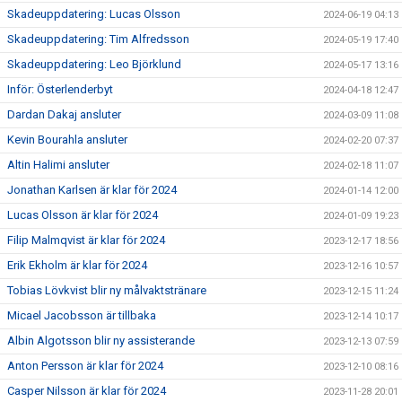
Skadeuppdatering: Lucas Olsson
2024-06-19 04:13
Skadeuppdatering: Tim Alfredsson
2024-05-19 17:40
Skadeuppdatering: Leo Björklund
2024-05-17 13:16
Inför: Österlenderbyt
2024-04-18 12:47
Dardan Dakaj ansluter
2024-03-09 11:08
Kevin Bourahla ansluter
2024-02-20 07:37
Altin Halimi ansluter
2024-02-18 11:07
Jonathan Karlsen är klar för 2024
2024-01-14 12:00
Lucas Olsson är klar för 2024
2024-01-09 19:23
Filip Malmqvist är klar för 2024
2023-12-17 18:56
Erik Ekholm är klar för 2024
2023-12-16 10:57
Tobias Lövkvist blir ny målvaktstränare
2023-12-15 11:24
Micael Jacobsson är tillbaka
2023-12-14 10:17
Albin Algotsson blir ny assisterande
2023-12-13 07:59
Anton Persson är klar för 2024
2023-12-10 08:16
Casper Nilsson är klar för 2024
2023-11-28 20:01