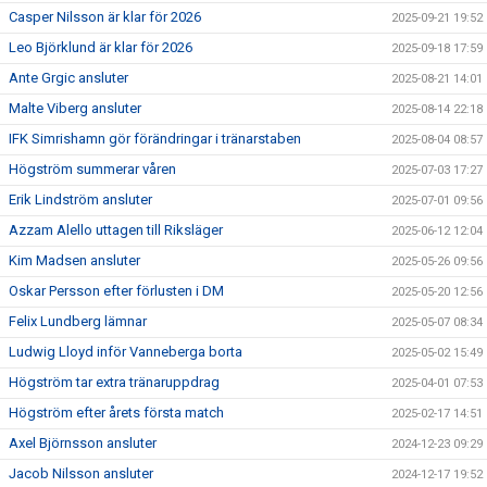
Casper Nilsson är klar för 2026
2025-09-21 19:52
Leo Björklund är klar för 2026
2025-09-18 17:59
Ante Grgic ansluter
2025-08-21 14:01
Malte Viberg ansluter
2025-08-14 22:18
IFK Simrishamn gör förändringar i tränarstaben
2025-08-04 08:57
Högström summerar våren
2025-07-03 17:27
Erik Lindström ansluter
2025-07-01 09:56
Azzam Alello uttagen till Riksläger
2025-06-12 12:04
Kim Madsen ansluter
2025-05-26 09:56
Oskar Persson efter förlusten i DM
2025-05-20 12:56
Felix Lundberg lämnar
2025-05-07 08:34
Ludwig Lloyd inför Vanneberga borta
2025-05-02 15:49
Högström tar extra tränaruppdrag
2025-04-01 07:53
Högström efter årets första match
2025-02-17 14:51
Axel Björnsson ansluter
2024-12-23 09:29
Jacob Nilsson ansluter
2024-12-17 19:52