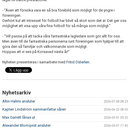
- ”Även att försöka vara en så bra förebild som möjligt för de yngre i
föreningen.
Oerhört kul att intresset för fotboll har blivit så stort som det är. Det ger oss
möjlighet att visa upp våra fina fotboll för så många som möjligt.”
- ”Vill passa på att tacka våra fantastiska lagledare som gör allt för oss.
Men även till de fantastiska personerna runt föreningen som hjälper till att
göra den så familjär och välkomnande som möjligt.
Hoppas att vi ses på Korsavad nästa år!”
Nyheten presenteras i samarbete med
Fritid Österlen
.
Nyhetsarkiv
Altin Halimi ansluter
2026-07-28 08:23
Kapten Lindström sammanfattar våren
2026-06-22 08:50
Max Garrett lånas ut
2026-03-31 09:25
Alexander Blomqvist ansluter
2026-03-07 17:45