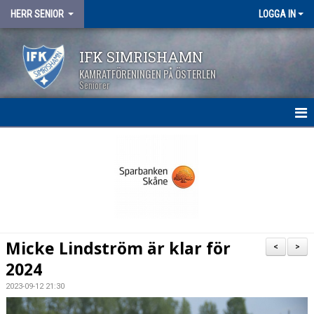
HERR SENIOR
LOGGA IN
IFK SIMRISHAMN
KAMRATFÖRENINGEN PÅ ÖSTERLEN
Seniorer
HEM
NYHETER
KALENDER
MATCHER
Micke Lindström är klar för
<
>
TRUPPEN
2024
2023-09-12 21:30
BILDGALLERI