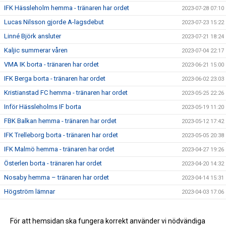
IFK Hässleholm hemma - tränaren har ordet
2023-07-28 07:10
Lucas Nilsson gjorde A-lagsdebut
2023-07-23 15:22
Linné Björk ansluter
2023-07-21 18:24
Kaljic summerar våren
2023-07-04 22:17
VMA IK borta - tränaren har ordet
2023-06-21 15:00
IFK Berga borta - tränaren har ordet
2023-06-02 23:03
Kristianstad FC hemma - tränaren har ordet
2023-05-25 22:26
Inför Hässleholms IF borta
2023-05-19 11:20
FBK Balkan hemma - tränaren har ordet
2023-05-12 17:42
IFK Trelleborg borta - tränaren har ordet
2023-05-05 20:38
IFK Malmö hemma - tränaren har ordet
2023-04-27 19:26
Österlen borta - tränaren har ordet
2023-04-20 14:32
Nosaby hemma – tränaren har ordet
2023-04-14 15:31
Högström lämnar
2023-04-03 17:06
Premiärveckan är i gång - tränaren har ordet
2023-03-28 15:05
För att hemsidan ska fungera korrekt använder vi nödvändiga
2021-09-13 20:58