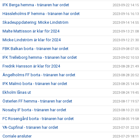
IFK Berga hemma - tränaren har ordet
2023-09-22 14:15
Hässleholms IF hemma - tränaren har ordet
2023-09-16 16:13
Skadeuppdatering: Micke Lindström
2023-09-14 14:55
Malte Mattisson är klar för 2024
2023-09-13 21:08
Micke Lindström är klar för 2024
2023-09-12 21:30
FBK Balkan borta - tränaren har ordet
2023-09-08 07:05
IFK Trelleborg hemma - tränaren har ordet
2023-09-02 10:53
Fredrik Hansson är klar för 2024
2023-08-28 21:49
Ängelholms FF borta - tränaren har ordet
2023-08-28 20:52
IFK Malmö borta - tränaren har ordet
2023-08-25 14:54
Ekholm lånas ut
2023-08-24 19:45
Österlen FF hemma - tränaren har ordet
2023-08-17 19:57
Nosaby IF borta - tränaren har ordet
2023-08-10 21:03
FC Rosengård borta - tränaren har ordet
2023-08-05 19:58
YA-Cupfinal - tränaren har ordet
2023-07-31 22:53
Corriale ansluter
2023-07-29 18:11