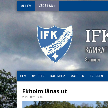
HEM
VÅRA LAG
IF
KAMRAT
Seniorer
HEM
NYHETER
KALENDER
MATCHER
TRUPPEN
Ekholm lånas ut
2023-08-24 19:45