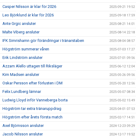
Casper Nilsson är klar för 2026
2025-09-21 19:52
Leo Björklund är klar för 2026
2025-09-18 17:59
Ante Grgic ansluter
2025-08-21 14:01
Malte Viberg ansluter
2025-08-14 22:18
IFK Simrishamn gör förändringar i tränarstaben
2025-08-04 08:57
Högström summerar våren
2025-07-03 17:27
Erik Lindström ansluter
2025-07-01 09:56
Azzam Alello uttagen till Riksläger
2025-06-12 12:04
Kim Madsen ansluter
2025-05-26 09:56
Oskar Persson efter förlusten i DM
2025-05-20 12:56
Felix Lundberg lämnar
2025-05-07 08:34
Ludwig Lloyd inför Vanneberga borta
2025-05-02 15:49
Högström tar extra tränaruppdrag
2025-04-01 07:53
Högström efter årets första match
2025-02-17 14:51
Axel Björnsson ansluter
2024-12-23 09:29
Jacob Nilsson ansluter
2024-12-17 19:52