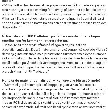
insats?
- ”Vi har nött en hel del omställningsspel i veckan då IFK Trelleborg är bra i
sina kontringar. Det blir en viktig fas. I övrigt så kommer det handla om hur
bra vi är i vår spelidé och framför allt i vårt passningsspel samt i avslutsfas.
Vi har varit lite slarvigt och otåliga senaste omgångar i vårt anfallslir så vi
hoppas kunna hitta en bättre balans och beslutsfattande mellan korta och
långa anfall.”
Ni har inte slagit IFK Trelleborg på de tre senaste mötena lagen
emellan, varför kommer ni att göra det nu?
- ”Vi fick rejält med stryk i våras på Vångavallen, resultat och
prestationsmässigt. De två matcherna förra säsongen så spelade vi bra så
där var jag inte missnöjd med prestationen.Summerar man dessa kamper
så känns det som det är dags för oss att bryta den trenden så länge vi kan
behålla fokus på vår idé och vara noggranna i vissa taktiska delar. Jag tror
också att hela gruppen känner revanschlusta och vill visa att vi kan spela
bra och vinna mot IFK Trelleborg.”
Hur tror du matchbilden blir och vilken spelare blir avgörande?
- ”Som vanligt på hemmaplan så hoppas jag att vi kan föra spelet,
attackera mycket och skapa många målchanser. Sen är det viktigt att vi gör
det enkla bra, vinner dueller, håller lagdelarna kompakta, snackar och har
bra kroppsspråk. Kan vi göra det så tror jag vi kommer styra matchen
medan IFK Trelleborg går på kontring. Jag vet inte om någon specifik
spelare blir avgörande. Målvakt och backlinje har stort ansvar som vanligt