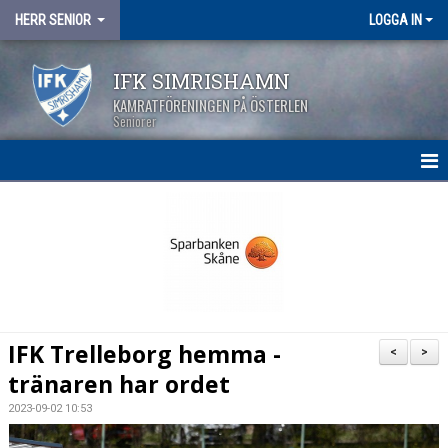
HERR SENIOR
LOGGA IN
IFK SIMRISHAMN
KAMRATFÖRENINGEN PÅ ÖSTERLEN
Seniorer
HEM
NYHETER
KALENDER
MATCHER
IFK Trelleborg hemma -
<
>
TRUPPEN
tränaren har ordet
2023-09-02 10:53
BILDGALLERI