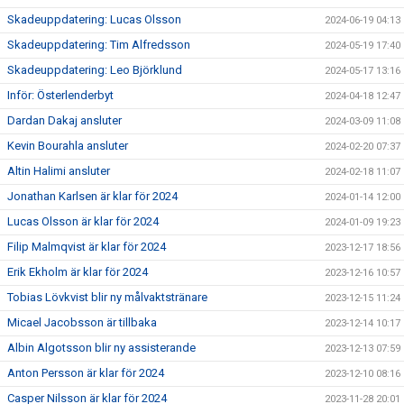
Skadeuppdatering: Lucas Olsson
2024-06-19 04:13
Skadeuppdatering: Tim Alfredsson
2024-05-19 17:40
Skadeuppdatering: Leo Björklund
2024-05-17 13:16
Inför: Österlenderbyt
2024-04-18 12:47
Dardan Dakaj ansluter
2024-03-09 11:08
Kevin Bourahla ansluter
2024-02-20 07:37
Altin Halimi ansluter
2024-02-18 11:07
Jonathan Karlsen är klar för 2024
2024-01-14 12:00
Lucas Olsson är klar för 2024
2024-01-09 19:23
Filip Malmqvist är klar för 2024
2023-12-17 18:56
Erik Ekholm är klar för 2024
2023-12-16 10:57
Tobias Lövkvist blir ny målvaktstränare
2023-12-15 11:24
Micael Jacobsson är tillbaka
2023-12-14 10:17
Albin Algotsson blir ny assisterande
2023-12-13 07:59
Anton Persson är klar för 2024
2023-12-10 08:16
Casper Nilsson är klar för 2024
2023-11-28 20:01