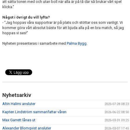
att sätta tonen med och utan boll när alla är på tå där så brukar vårt spel
klicka.”
Något i övrigt du vill lyfta?
- ”Jag hoppas våra supportrar är på plats och stöttar oss som vanligt. Vi
kommer göra vårt absolut bästa för att bjuda alla på en bra match, så jag
hoppas vi ses!”
Nyheten presenteras i samarbete med
Palma Bygg
.
Nyhetsarkiv
Altin Halimi ansluter
2026-07-28 08:23
Kapten Lindström sammanfattar våren
2026-06-22 08:50
Max Garrett lånas ut
2026-03-31 09:25
Alexander Blomqvist ansluter
2026-03-07 17:45