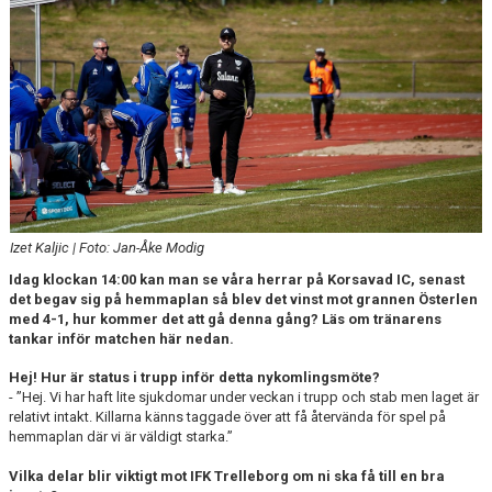
DOKUMENT
Izet Kaljic | Foto: Jan-Åke Modig
Idag klockan 14:00 kan man se våra herrar på Korsavad IC, senast
det begav sig på hemmaplan så blev det vinst mot grannen Österlen
med 4-1, hur kommer det att gå denna gång? Läs om tränarens
tankar inför matchen här nedan.
Hej! Hur är status i trupp inför detta nykomlingsmöte?
- ”Hej. Vi har haft lite sjukdomar under veckan i trupp och stab men laget är
relativt intakt. Killarna känns taggade över att få återvända för spel på
hemmaplan där vi är väldigt starka.”
Vilka delar blir viktigt mot IFK Trelleborg om ni ska få till en bra