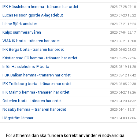
IFK Hässleholm hemma - tränaren har ordet
2023-07-28 07:10
Lucas Nilsson gjorde A-lagsdebut
2023-07-23 15:22
Linné Björk ansluter
2023-07-21 18:24
Kaljic summerar våren
2023-07-04 22:17
VMA IK borta - tränaren har ordet
2023-06-21 15:00
IFK Berga borta - tränaren har ordet
2023-06-02 23:03
Kristianstad FC hemma - tränaren har ordet
2023-05-25 22:26
Inför Hässleholms IF borta
2023-05-19 11:20
FBK Balkan hemma - tränaren har ordet
2023-05-12 17:42
IFK Trelleborg borta - tränaren har ordet
2023-05-05 20:38
IFK Malmö hemma - tränaren har ordet
2023-04-27 19:26
Österlen borta - tränaren har ordet
2023-04-20 14:32
Nosaby hemma – tränaren har ordet
2023-04-14 15:31
Högström lämnar
2023-04-03 17:06
Premiärveckan är i gång - tränaren har ordet
2023-03-28 15:05
För att hemsidan ska fungera korrekt använder vi nödvändiga
2021-09-13 20:58