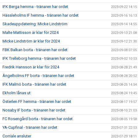
IFK Berga hemma - tränaren har ordet
2023-09-22 14:15
Hässleholms IF hemma - tränaren har ordet
2023-09-16 16:13
Skadeuppdatering: Micke Lindström
2023-09-14 14:55
Malte Mattisson är klar för 2024
2023-09-13 21:08
Micke Lindström är klar för 2024
2023-09-12 21:30
FBK Balkan borta - tränaren har ordet
2023-09-08 07:05
IFK Trelleborg hemma - tränaren har ordet
2023-09-02 10:53
Fredrik Hansson är klar för 2024
2023-08-28 21:49
Ängelholms FF borta - tränaren har ordet
2023-08-28 20:52
IFK Malmö borta - tränaren har ordet
2023-08-25 14:54
Ekholm lånas ut
2023-08-24 19:45
Österlen FF hemma - tränaren har ordet
2023-08-17 19:57
Nosaby IF borta - tränaren har ordet
2023-08-10 21:03
FC Rosengård borta - tränaren har ordet
2023-08-05 19:58
YA-Cupfinal - tränaren har ordet
2023-07-31 22:53
Corriale ansluter
2023-07-29 18:11