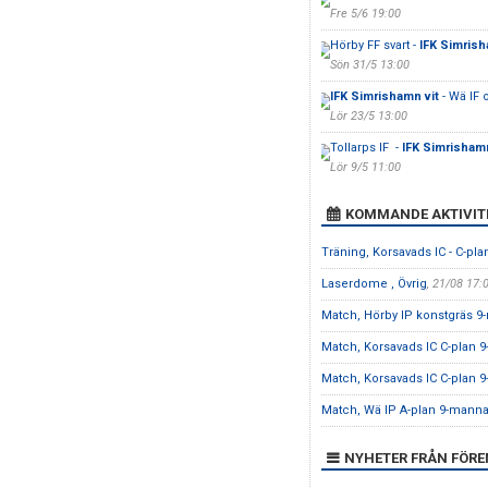
Fre 5/6 19:00
Hörby FF svart -
IFK Simrish
Sön 31/5 13:00
IFK Simrishamn vit
- Wä IF 
Lör 23/5 13:00
Tollarps IF -
IFK Simrishamn
Lör 9/5 11:00
KOMMANDE AKTIVIT
Träning, Korsavads IC - C-pla
Laserdome , Övrig
, 21/08 17:
Match, Hörby IP konstgräs 
Match, Korsavads IC C-plan 
Match, Korsavads IC C-plan 
Match, Wä IP A-plan 9-mann
NYHETER FRÅN FÖR