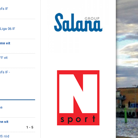
fs IF
Liga 06 IF
mn vit
F vit
fs IF -
na
n vit
1 - 5
IS röd