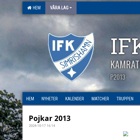
HEM
VÅRA LAG
IF
KAMRAT
P2013
HEM
NYHETER
KALENDER
MATCHER
TRUPPEN
Pojkar 2013
2024-10-17 16:14