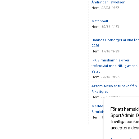
Ändringar i styrelsen
Hem
,
02/03 14:53
Matchboll
Hem
,
10/11 11:51
Hannes Hörberger är klar för
2026
Hem
,
17/10 16:24
IFK Simrishamn skriver
treårsavtal med NIU-gymnasie
Ystad
Hem
,
08/10 18:15
Azzam Alello är tillbaka från
Rikslägret
Hem
,
06/07 13:29
Meddelande från klubben - I
För att hemsid
Simrishamn United
SportAdmin. De
Hem
,
13/03 21:12
frivilliga cooki
acceptera des