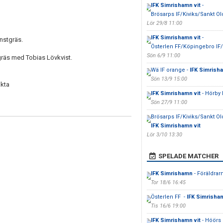
IFK Simrishamn vit
-
Brösarps IF/Kiviks/Sankt Olo
Lör 29/8 11:00
IFK Simrishamn vit
-
nstgräs.
Österlen FF/Köpingebro IF/
Sön 6/9 11:00
gräs med Tobias Lövkvist.
Wä IF orange -
IFK Simrisha
Sön 13/9 15:00
akta
IFK Simrishamn vit
- Hörby F
Sön 27/9 11:00
Brösarps IF/Kiviks/Sankt Olo
IFK Simrishamn vit
Lör 3/10 13:30
SPELADE MATCHER
IFK Simrishamn
- Föräldrar
Tor 18/6 16:45
Österlen FF -
IFK Simrisham
Tis 16/6 19:00
IFK Simrishamn vit
- Höörs 