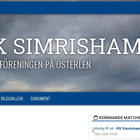
K SIMRISHA
FÖRENINGEN PÅ ÖSTERLEN
BILDGALLERI
DOKUMENT
KOMMANDE MATCH
Hörby FF vit -
IFK Simrisham
Sön 23/8 13:00