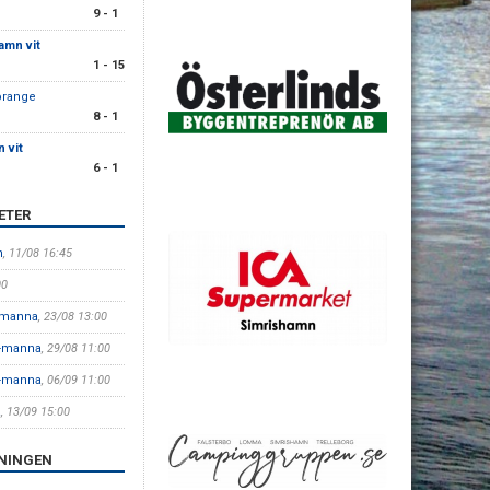
9 - 1
amn vit
1 - 15
orange
8 - 1
 vit
6 - 1
ETER
n
, 11/08 16:45
00
9-manna
, 23/08 13:00
9-manna
, 29/08 11:00
9-manna
, 06/09 11:00
a
, 13/09 15:00
ENINGEN