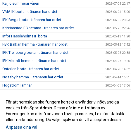
Kaljic summerar våren
2023-07-04 22:17
VMA IK borta - tränaren har ordet
2023-06-21 15:00
IFK Berga borta - tränaren har ordet
2023-06-02 23:03
Kristianstad FC hemma - tränaren har ordet
2023-05-25 22:26
Inför Hässleholms IF borta
2023-05-19 11:20
FBK Balkan hemma - tränaren har ordet
2023-05-12 17:42
IFK Trelleborg borta - tränaren har ordet
2023-05-05 20:38
IFK Malmö hemma - tränaren har ordet
2023-04-27 19:26
Österlen borta - tränaren har ordet
2023-04-20 14:32
Nosaby hemma – tränaren har ordet
2023-04-14 15:31
Högström lämnar
2023-04-03 17:06
Premiärveckan är i gång - tränaren har ordet
2023-03-28 15:05
För att hemsidan ska fungera korrekt använder vi nödvändiga
2021-09-13 20:58
cookies från SportAdmin. Dessa går inte att stänga av.
2021-09-09 16:37
Föreningen kan också använda frivilliga cookies, t.ex. för statistik
eller marknadsföring. Du väljer själv om du vill acceptera dessa.
Anpassa dina val