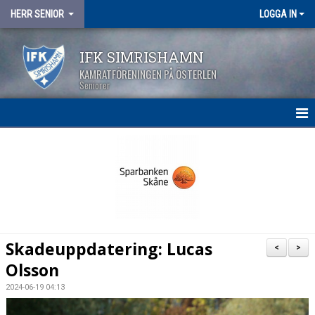
HERR SENIOR
LOGGA IN
IFK SIMRISHAMN
KAMRATFÖRENINGEN PÅ ÖSTERLEN
Seniorer
HEM
NYHETER
KALENDER
MATCHER
Skadeuppdatering: Lucas
<
>
TRUPPEN
Olsson
2024-06-19 04:13
BILDGALLERI