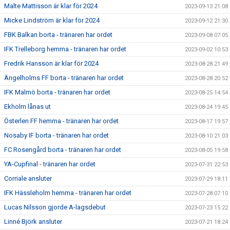
Malte Mattisson är klar för 2024
2023-09-13 21:08
Micke Lindström är klar för 2024
2023-09-12 21:30
FBK Balkan borta - tränaren har ordet
2023-09-08 07:05
IFK Trelleborg hemma - tränaren har ordet
2023-09-02 10:53
Fredrik Hansson är klar för 2024
2023-08-28 21:49
Ängelholms FF borta - tränaren har ordet
2023-08-28 20:52
IFK Malmö borta - tränaren har ordet
2023-08-25 14:54
Ekholm lånas ut
2023-08-24 19:45
Österlen FF hemma - tränaren har ordet
2023-08-17 19:57
Nosaby IF borta - tränaren har ordet
2023-08-10 21:03
FC Rosengård borta - tränaren har ordet
2023-08-05 19:58
YA-Cupfinal - tränaren har ordet
2023-07-31 22:53
Corriale ansluter
2023-07-29 18:11
IFK Hässleholm hemma - tränaren har ordet
2023-07-28 07:10
Lucas Nilsson gjorde A-lagsdebut
2023-07-23 15:22
Linné Björk ansluter
2023-07-21 18:24