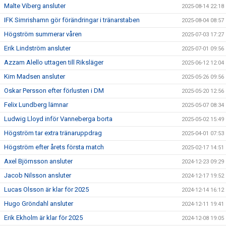
Malte Viberg ansluter
2025-08-14 22:18
IFK Simrishamn gör förändringar i tränarstaben
2025-08-04 08:57
Högström summerar våren
2025-07-03 17:27
Erik Lindström ansluter
2025-07-01 09:56
Azzam Alello uttagen till Riksläger
2025-06-12 12:04
Kim Madsen ansluter
2025-05-26 09:56
Oskar Persson efter förlusten i DM
2025-05-20 12:56
Felix Lundberg lämnar
2025-05-07 08:34
Ludwig Lloyd inför Vanneberga borta
2025-05-02 15:49
Högström tar extra tränaruppdrag
2025-04-01 07:53
Högström efter årets första match
2025-02-17 14:51
Axel Björnsson ansluter
2024-12-23 09:29
Jacob Nilsson ansluter
2024-12-17 19:52
Lucas Olsson är klar för 2025
2024-12-14 16:12
Hugo Gröndahl ansluter
2024-12-11 19:41
Erik Ekholm är klar för 2025
2024-12-08 19:05