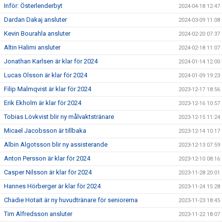
Inför: Österlenderbyt
2024-04-18 12:47
Dardan Dakaj ansluter
2024-03-09 11:08
Kevin Bourahla ansluter
2024-02-20 07:37
Altin Halimi ansluter
2024-02-18 11:07
Jonathan Karlsen är klar för 2024
2024-01-14 12:00
Lucas Olsson är klar för 2024
2024-01-09 19:23
Filip Malmqvist är klar för 2024
2023-12-17 18:56
Erik Ekholm är klar för 2024
2023-12-16 10:57
Tobias Lövkvist blir ny målvaktstränare
2023-12-15 11:24
Micael Jacobsson är tillbaka
2023-12-14 10:17
Albin Algotsson blir ny assisterande
2023-12-13 07:59
Anton Persson är klar för 2024
2023-12-10 08:16
Casper Nilsson är klar för 2024
2023-11-28 20:01
Hannes Hörberger är klar för 2024
2023-11-24 15:28
Chadie Hotait är ny huvudtränare för seniorerna
2023-11-23 18:45
Tim Alfredsson ansluter
2023-11-22 18:07