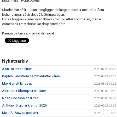
plats mellan ryggkotorna.
Skadan har hållit Lucas sängliggande långa perioder men efter flera
behandlingar så är det på bättringsvägen.
Lucas hoppas kunna vara tillbaka i träning efter sommaren, men en
comeback i matchspel lär dröja ytterligare.
Kämpa på Lucas, vi är vid din sida!
Nyhetsarkiv
Altin Halimi ansluter
2026-07-28 08:23
Kapten Lindström sammanfattar våren
2026-06-22 08:50
Max Garrett lånas ut
2026-03-31 09:25
Alexander Blomqvist ansluter
2026-03-07 17:45
Noah Unosson ansluter
2026-03-03 07:49
Anthony Grgic är klar för 2026
2026-02-23 21:32
Majd Al-Aswad ansluter
2025-12-12 13:31