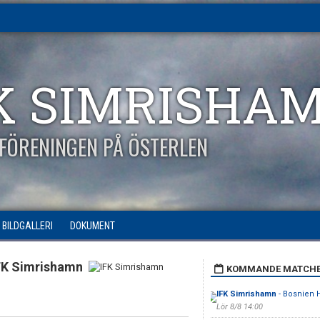
K SIMRISHA
FÖRENINGEN PÅ ÖSTERLEN
BILDGALLERI
DOKUMENT
FK Simrishamn
KOMMANDE MATCH
IFK Simrishamn
- Bosnien 
Lör 8/8 14:00