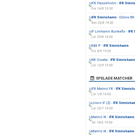
IFK Hässleholm -
IFK Simr
Fre 14/8 19:30
IFK Simrishamn
- Eslövs BK
Sön 23/8 14:00
IF Limhamn Bunkeflo -
IFK
Lör 29/8 14:00
Råå IF -
IFK Simrishamn
Fre 4/9 19:00
NK Croatia -
IFK Simrisham
Lör 12/9 13:00
SPELADE MATCHER
IFK Malmö FK -
IFK Simris
Lör 1/8 14:00
Linero IF (2) -
IFK Simrisham
Lör 25/7 14:00
Malmö IK -
IFK Simrishamn
Tor 18/6 19:00
Malmö IK -
IFK Simrishamn