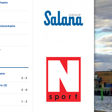
ishamn
 Simrishamn
n
hamn
2 - 3
n (3)
2 - 0
1 - 2