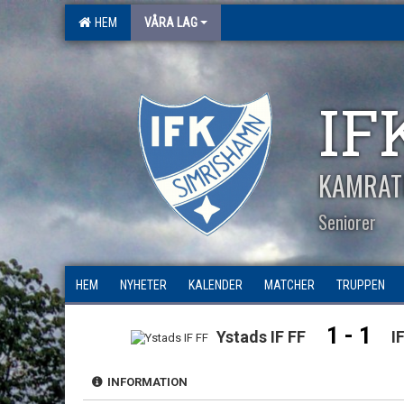
HEM
VÅRA LAG
IF
KAMRAT
Seniorer
HEM
NYHETER
KALENDER
MATCHER
TRUPPEN
1 - 1
Ystads IF FF
I
INFORMATION