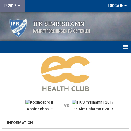
P-2017
LOGGA IN
IFK SIMRISHAMN
KAMRATFÖRENINGEN PÅ ÖSTERLEN
HEM
NYHETER
KALENDER
MATCHER
vs
Köpingebro IF
IFK Simrishamn P2017
TRUPPEN
BILDGALLERI
INFORMATION