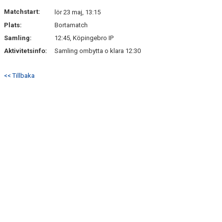
DOKUMENT
Matchstart:
lör 23 maj, 13:15
Plats:
Bortamatch
KONTAKT
Samling:
12:45, Köpingebro IP
Aktivitetsinfo:
Samling ombytta o klara 12:30
<< Tillbaka