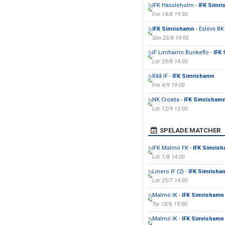
IFK Hässleholm -
IFK Simr
Fre 14/8 19:30
IFK Simrishamn
- Eslövs BK
Sön 23/8 14:00
IF Limhamn Bunkeflo -
IFK
Lör 29/8 14:00
Råå IF -
IFK Simrishamn
Fre 4/9 19:00
NK Croatia -
IFK Simrisham
Lör 12/9 13:00
SPELADE MATCHER
IFK Malmö FK -
IFK Simris
Lör 1/8 14:00
Linero IF (2) -
IFK Simrisham
Lör 25/7 14:00
Malmö IK -
IFK Simrishamn
Tor 18/6 19:00
Malmö IK -
IFK Simrishamn