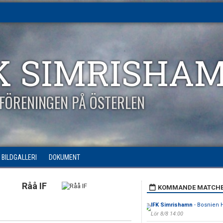
K SIMRISHA
FÖRENINGEN PÅ ÖSTERLEN
BILDGALLERI
DOKUMENT
Råå IF
KOMMANDE MATCH
IFK Simrishamn
- Bosnien 
Lör 8/8 14:00