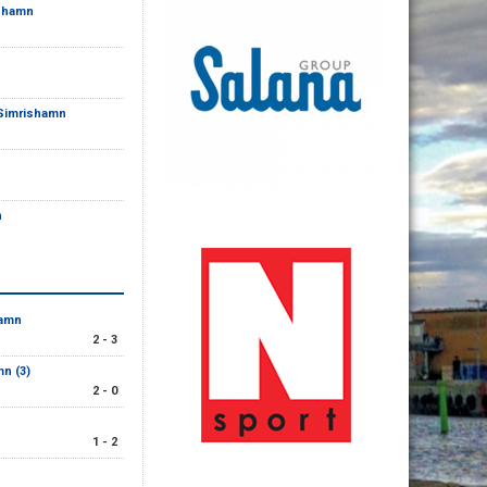
ishamn
 Simrishamn
n
hamn
2 - 3
n (3)
2 - 0
1 - 2