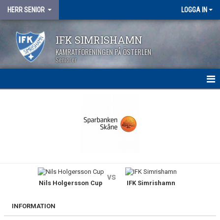
HERR SENIOR
LOGGA IN
IFK SIMRISHAMN
KAMRATFÖRENINGEN PÅ ÖSTERLEN
Seniorer
HEM
NYHETER
KALENDER
MATCHER
vs
Nils Holgersson Cup
IFK Simrishamn
TRUPPEN
BILDGALLERI
INFORMATION