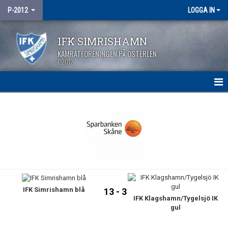
P-2012
LOGGA IN
IFK SIMRISHAMN
KAMRATFÖRENINGEN PÅ ÖSTERLEN
P2012
HEM
NYHETER
KALENDER
MATCHER
IFK Simrishamn blå
TRUPPEN
13 - 3
IFK Klagshamn/Tygelsjö IK
gul
BILDGALLERI