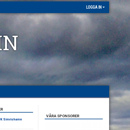
LOGGA IN
MN
ER
VÅRA SPONSORER
FK Simrishamn