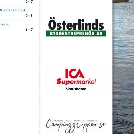
0 - 7
 Simrishamn blå
0 - 8
shamn
1 - 7