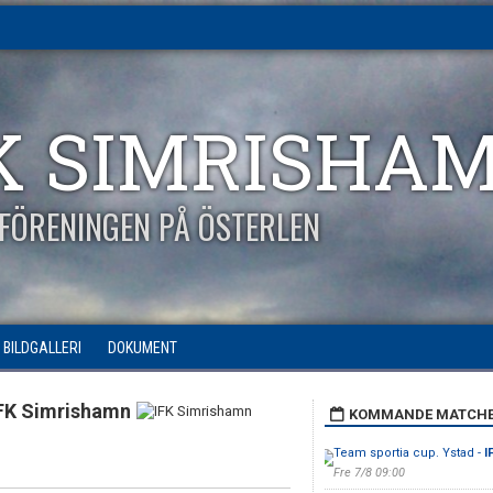
K SIMRISHA
FÖRENINGEN PÅ ÖSTERLEN
BILDGALLERI
DOKUMENT
FK Simrishamn
KOMMANDE MATCH
Team sportia cup. Ystad -
I
Fre 7/8 09:00