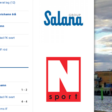
rat lag (12)
mrishamn blå
amn
tad FK svart
IF röd
shamn
1 - 2
tad FK svart
4 - 4
lms IF