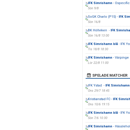
IFK Simrishamn
- Ospecifice
Sön 9/8
SoGK Charlo (P15) -
IFK Si
Sön 16/8
BK Höllviken -
IFK Simrish
Sön 16/8 13:00
IFK Simrishamn blå
- IFK Ys
Tis 18/8 18:30
IFK Simrishamn
- Värpinge 
Lör 22/8 11:00
SPELADE MATCHER
IFK Ystad -
IFK Simrishamn
Ons 29/7 18:45
Kristianstad FC -
IFK Simri
Ons 10/6 19:15
IFK Simrishamn blå
- IFK Ys
Sön 7/6 10:30
IFK Simrishamn
- Hässleho